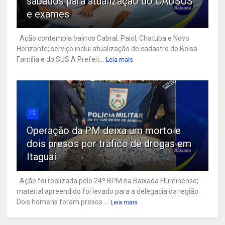
sábados para atualização do CADSUS
e exames
Ação contempla bairros Cabral, Paiol, Chatuba e Novo
Horizonte; serviço inclui atualização de cadastro do Bolsa
Família e do SUS A Prefeit...
Leia mais
10
Operação da PM deixa um morto e
dois presos por tráfico de drogas em
Itaguaí
Ação foi realizada pelo 24º BPM na Baixada Fluminense;
material apreendido foi levado para a delegacia da região
Dois homens foram presos ...
Leia mais