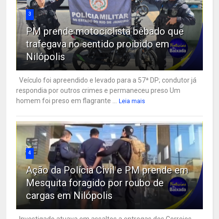
3
PM prende motociclista bêbado que
trafegava no sentido proibido em
Nilópolis
Veículo foi apreendido e levado para a 57ª DP; condutor já
respondia por outros crimes e permaneceu preso Um
homem foi preso em flagrante ...
Leia mais
4
Ação da Polícia Civil e PM prende em
Mesquita foragido por roubo de
cargas em Nilópolis
Investigado atuava em assaltos a entregas dos Correios