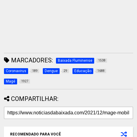
MARCADORES:
Baixada Fluminense
1538
Coronavirus
Dengue
Educação
189
29
1688
Magé
1927
COMPARTILHAR:
RECOMENDADO PARA VOCÊ