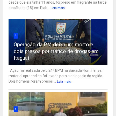
desde que ela tinha 11 anos, foi preso em flagrante na tarde
de sábado (15) em Piab...
Leia mais
7
Operação da PM deixa um morto e
dois presos por tráfico de drogas em
Itaguaí
Ação foi realizada pelo 24º BPM na Baixada Fluminense;
material apreendido foi levado para a delegacia da região
Dois homens foram presos ...
Leia mais
8