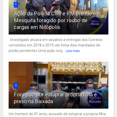
5
Ação da Polícia Civil e PM prende em
Mesquita foragido por roubo de
cargas em Nilópolis
Investigado atuava em assaltos a entregas dos Correios
cometidos em 2018 e 2019; ele tinha dois mandados de
prisão pendentes Uma ação conj...
Leia mais
6
Foragido por estuprar própria filha é
preso na Baixada
Um homem de 41 anos, acusado de estuprar a própria filha