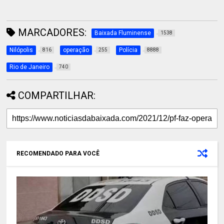
MARCADORES:
Baixada Fluminense
1538
Nilópolis
operação
Polícia
816
255
8888
Rio de Janeiro
740
COMPARTILHAR:
RECOMENDADO PARA VOCÊ