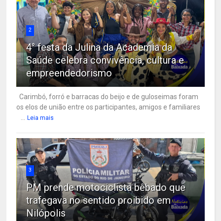
2
4° festa da Julina da Academia da
Saúde celebra convivência, cultura e
empreendedorismo
Carimbó, forró e barracas do beijo e de guloseimas foram
os elos de união entre os participantes, amigos e familiares
...
Leia mais
3
PM prende motociclista bêbado que
trafegava no sentido proibido em
Nilópolis