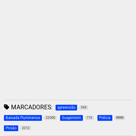
MARCADORES:
apreensão
563
Baixada Fluminense
Guapimirim
Polícia
22000
715
8888
Prisão
2212