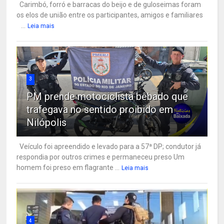
Carimbó, forró e barracas do beijo e de guloseimas foram
os elos de união entre os participantes, amigos e familiares
...
Leia mais
3
PM prende motociclista bêbado que
trafegava no sentido proibido em
Nilópolis
Veículo foi apreendido e levado para a 57ª DP; condutor já
respondia por outros crimes e permaneceu preso Um
homem foi preso em flagrante ...
Leia mais
4