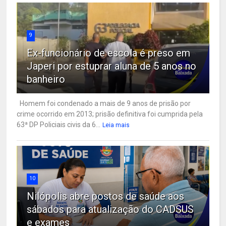
9
Ex-funcionário de escola é preso em
Japeri por estuprar aluna de 5 anos no
banheiro
Homem foi condenado a mais de 9 anos de prisão por
crime ocorrido em 2013; prisão definitiva foi cumprida pela
63ª DP Policiais civis da 6...
Leia mais
10
Nilópolis abre postos de saúde aos
sábados para atualização do CADSUS
e exames