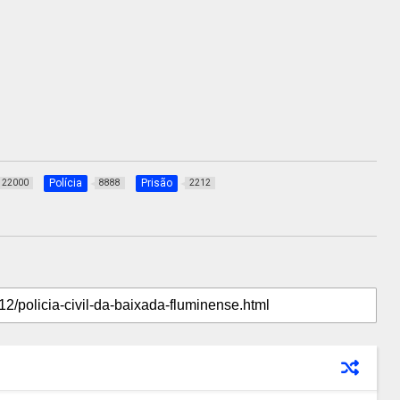
Polícia
Prisão
22000
8888
2212