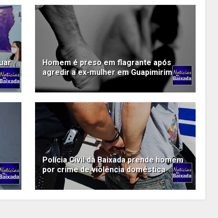
uar
Homem é preso em flagrante após
agredir a ex-mulher em Guapimirim
Polícia Civil da Baixada prende homem
por crime de violência doméstica