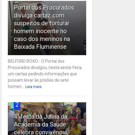
Portal dos Procurados
divulga cartaz com
suspeitos de torturar
homem inocente no
caso dos meninos na
Baixada Fluminense
BELFORD ROXO - O Portal dos
Procurados divulgou, nesta sexta-feira,
um cartaz pedindo informações que
possam levar às prisões de sete
homen...
Leia mais
2
4° festa da Julina da
Academia da Saúde
celebra convivência,