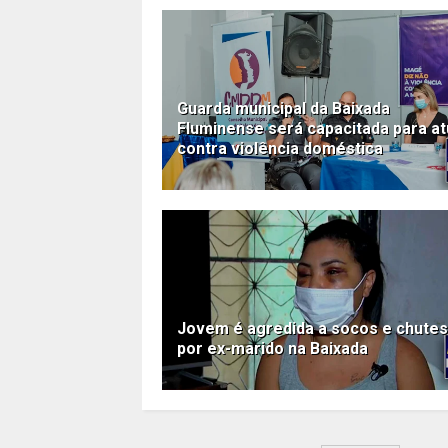
Guarda municipal da Baixada
Fluminense será capacitada para at
contra violência doméstica
Jovem é agredida a socos e chutes
por ex-marido na Baixada