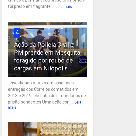
crimes e permaneceu preso Um homem
foi preso em flagrante ...
Leia mais
4
Ação da Polícia Civil e
PM prende em Mesquita
foragido por roubo de
cargas em Nilópolis
Investigado atuava em assaltos a
entregas dos Correios cometidos em
2018 e 2019; ele tinha dois mandados de
prisão pendentes Uma ação conj...
Leia
mais