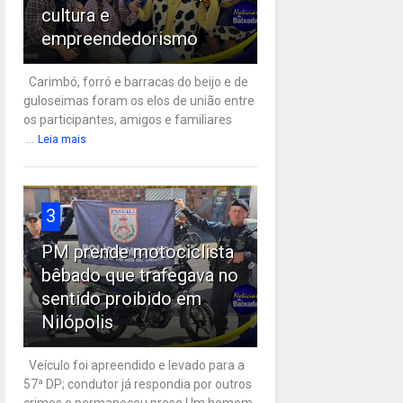
cultura e
empreendedorismo
Carimbó, forró e barracas do beijo e de
guloseimas foram os elos de união entre
os participantes, amigos e familiares
...
Leia mais
3
PM prende motociclista
bêbado que trafegava no
sentido proibido em
Nilópolis
Veículo foi apreendido e levado para a
57ª DP; condutor já respondia por outros