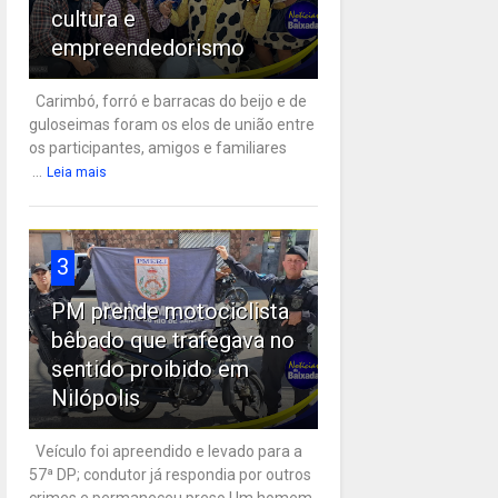
cultura e
empreendedorismo
Carimbó, forró e barracas do beijo e de
guloseimas foram os elos de união entre
os participantes, amigos e familiares
...
Leia mais
3
PM prende motociclista
bêbado que trafegava no
sentido proibido em
Nilópolis
Veículo foi apreendido e levado para a
57ª DP; condutor já respondia por outros