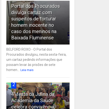
Portal dos Procurados
divulga cartaz com
suspeitos de torturar
homem inocente no
caso dos meninos na
Baixada Fluminense
BELFORD ROXO - O Portal dos
Procurados divulgou, nesta sexta-feira,
um cartaz pedindo informações que
possam levar às prisões de sete
homen...
Leia mais
2
4° festa da Julina da
Academia da Saúde
celebra convivência,