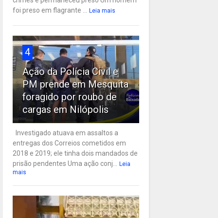
crimes e permaneceu preso Um homem
foi preso em flagrante ...
Leia mais
4
Ação da Polícia Civil e
PM prende em Mesquita
foragido por roubo de
cargas em Nilópolis
Investigado atuava em assaltos a
entregas dos Correios cometidos em
2018 e 2019; ele tinha dois mandados de
prisão pendentes Uma ação conj...
Leia
mais