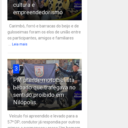
cultura e
empreendedorismo
Carimbó, forró e barracas do beijo e de
guloseimas foram os elos de união entre
os participantes, amigos e familiares
...
Leia mais
3
PM prende motociclista
bêbado que trafegava no
sentido proibido em
Nilópolis
Veículo foi apreendido e levado para a
57ª DP; condutor já respondia por outros