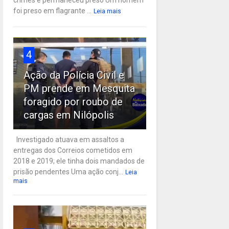
crimes e permaneceu preso Um homem
foi preso em flagrante ...
Leia mais
4
Ação da Polícia Civil e
PM prende em Mesquita
foragido por roubo de
cargas em Nilópolis
Investigado atuava em assaltos a
entregas dos Correios cometidos em
2018 e 2019; ele tinha dois mandados de
prisão pendentes Uma ação conj...
Leia
mais