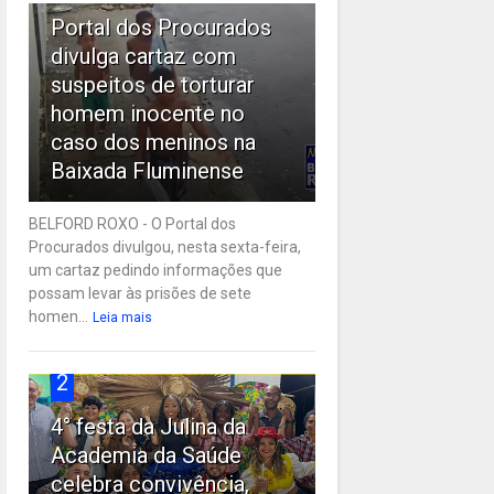
Portal dos Procurados
divulga cartaz com
suspeitos de torturar
homem inocente no
caso dos meninos na
Baixada Fluminense
BELFORD ROXO - O Portal dos
Procurados divulgou, nesta sexta-feira,
um cartaz pedindo informações que
possam levar às prisões de sete
homen...
Leia mais
2
4° festa da Julina da
Academia da Saúde
celebra convivência,