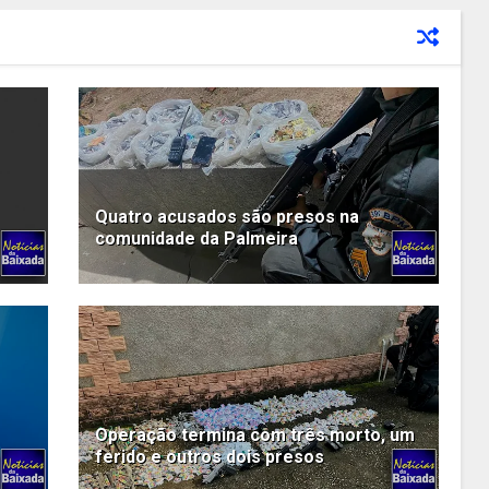
Quatro acusados são presos na
comunidade da Palmeira
Operação termina com três morto, um
ferido e outros dois presos