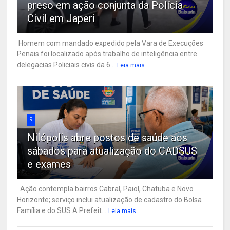
preso em ação conjunta da Polícia
Civil em Japeri
Homem com mandado expedido pela Vara de Execuções
Penais foi localizado após trabalho de inteligência entre
delegacias Policiais civis da 6...
Leia mais
9
Nilópolis abre postos de saúde aos
sábados para atualização do CADSUS
e exames
Ação contempla bairros Cabral, Paiol, Chatuba e Novo
Horizonte; serviço inclui atualização de cadastro do Bolsa
Família e do SUS A Prefeit...
Leia mais