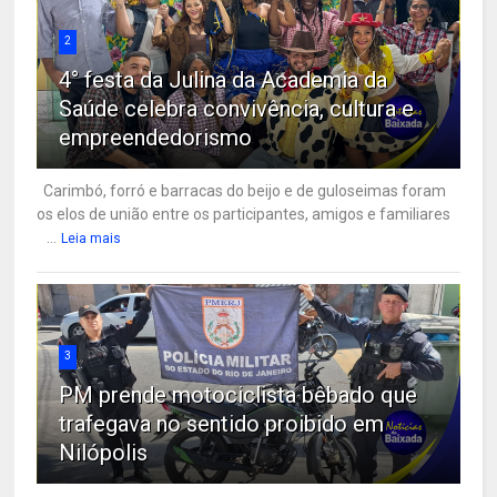
2
4° festa da Julina da Academia da
Saúde celebra convivência, cultura e
empreendedorismo
Carimbó, forró e barracas do beijo e de guloseimas foram
os elos de união entre os participantes, amigos e familiares
...
Leia mais
3
PM prende motociclista bêbado que
trafegava no sentido proibido em
Nilópolis