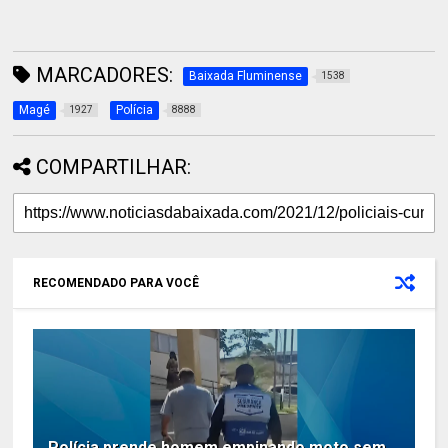
MARCADORES:
Baixada Fluminense
1538
Magé
Polícia
1927
8888
COMPARTILHAR:
RECOMENDADO PARA VOCÊ
Polícia prende homem empinando moto sem