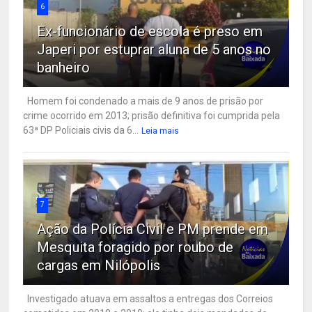
6
Ex-funcionário de escola é preso em
Japeri por estuprar aluna de 5 anos no
banheiro
Homem foi condenado a mais de 9 anos de prisão por
crime ocorrido em 2013; prisão definitiva foi cumprida pela
63ª DP Policiais civis da 6...
Leia mais
7
Ação da Polícia Civil e PM prende em
Mesquita foragido por roubo de
cargas em Nilópolis
Investigado atuava em assaltos a entregas dos Correios