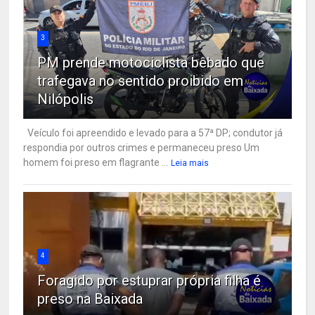
3
PM prende motociclista bêbado que
trafegava no sentido proibido em
Nilópolis
Veículo foi apreendido e levado para a 57ª DP; condutor já
respondia por outros crimes e permaneceu preso Um
homem foi preso em flagrante ...
Leia mais
4
Foragido por estuprar própria filha é
preso na Baixada