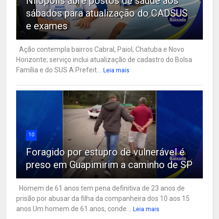
Nilópolis abre postos de saúde aos
sábados para atualização do CADSUS
e exames
Ação contempla bairros Cabral, Paiol, Chatuba e Novo
Horizonte; serviço inclui atualização de cadastro do Bolsa
Família e do SUS A Prefeit...
Leia mais
10
Foragido por estupro de vulnerável é
preso em Guapimirim a caminho de SP
Homem de 61 anos tem pena definitiva de 23 anos de
prisão por abusar da filha da companheira dos 10 aos 15
anos Um homem de 61 anos, conde...
Leia mais