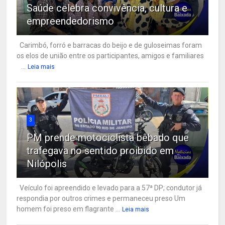
Saúde celebra convivência, cultura e
empreendedorismo
Carimbó, forró e barracas do beijo e de guloseimas foram
os elos de união entre os participantes, amigos e familiares
...
Leia mais
3
PM prende motociclista bêbado que
trafegava no sentido proibido em
Nilópolis
Veículo foi apreendido e levado para a 57ª DP; condutor já
respondia por outros crimes e permaneceu preso Um
homem foi preso em flagrante ...
Leia mais