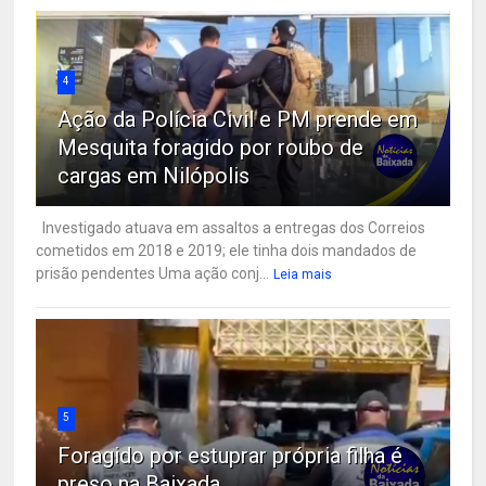
4
Ação da Polícia Civil e PM prende em
Mesquita foragido por roubo de
cargas em Nilópolis
Investigado atuava em assaltos a entregas dos Correios
cometidos em 2018 e 2019; ele tinha dois mandados de
prisão pendentes Uma ação conj...
Leia mais
5
Foragido por estuprar própria filha é
preso na Baixada