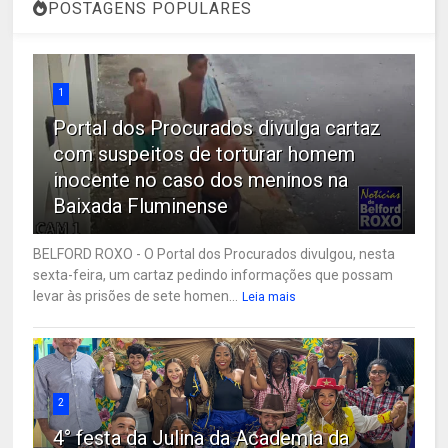
POSTAGENS POPULARES
1
Portal dos Procurados divulga cartaz
com suspeitos de torturar homem
inocente no caso dos meninos na
Baixada Fluminense
BELFORD ROXO - O Portal dos Procurados divulgou, nesta
sexta-feira, um cartaz pedindo informações que possam
levar às prisões de sete homen...
Leia mais
2
4° festa da Julina da Academia da