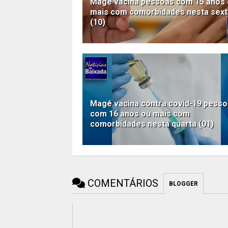
Magé vacina pessoas com 15 anos
mais com comorbidades nesta sext
(10)
Magé vacina contra covid-19 pess
com 16 anos ou mais com
comorbidades nesta quarta (01)
COMENTÁRIOS
BLOGGER