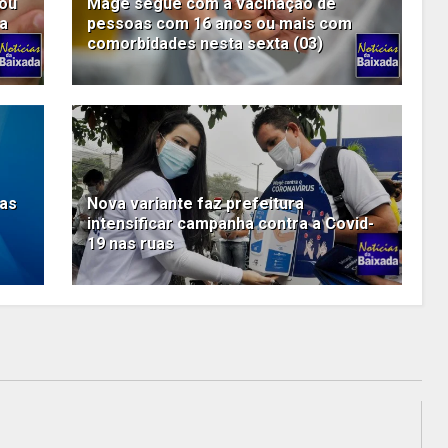
 ou
Magé segue com a vacinação de
a
pessoas com 16 anos ou mais com
comorbidades nesta sexta (03)
oas
Nova variante faz prefeitura
intensificar campanha contra a Covid-
19 nas ruas