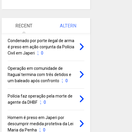
RECENT
ALTERN
Condenado por porte ilegal de arma
é preso em ação conjunta da Polícia
Civil em Japeri
0
Operação em comunidade de
Itaguaí termina com três detidos e
um baleado após confronto
0
Polícia faz operação pela morte de
agente da DHBF
0
Homem é preso em Japeri por
descumprir medida protetiva da Lei
Maria da Penha
0