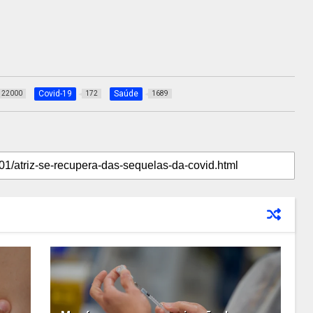
Covid-19
Saúde
22000
172
1689