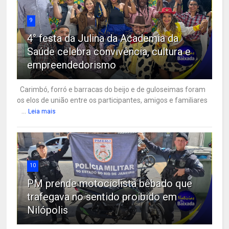
9
4° festa da Julina da Academia da
Saúde celebra convivência, cultura e
empreendedorismo
Carimbó, forró e barracas do beijo e de guloseimas foram
os elos de união entre os participantes, amigos e familiares
...
Leia mais
10
PM prende motociclista bêbado que
trafegava no sentido proibido em
Nilópolis