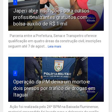
1
Japeri abre inscrições para cursos
profissionalizantes gratuitos com
bolsa-auxílio de R$ 1 mil
Parceria entre a Prefeitura, Senai e Transpetro oferece
qualificação em quatro áreas da construção civil; inscrições
seguem até 7 de agost...
Leia mais
2
Operação da PM deixa um morto e
dois presos por tráfico de drogas em
Itaguaí
Ação foi realizada pelo 24º BPM na Baixada Fluminense;
material apreendido foi levado para a delegacia da região