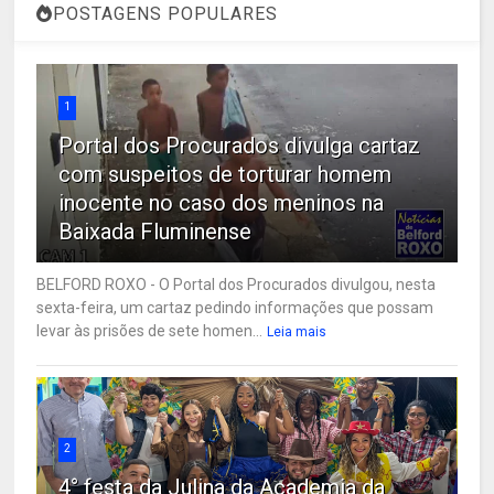
POSTAGENS POPULARES
1
Portal dos Procurados divulga cartaz
com suspeitos de torturar homem
inocente no caso dos meninos na
Baixada Fluminense
BELFORD ROXO - O Portal dos Procurados divulgou, nesta
sexta-feira, um cartaz pedindo informações que possam
levar às prisões de sete homen...
Leia mais
2
4° festa da Julina da Academia da