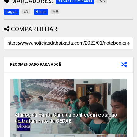
MARCADORES:
Baixada Fluminense
1537
Itaguaí
Roubo
678
740
COMPARTILHAR:
RECOMENDADO PARA VOCÊ
Alunos da Santa Cândida conhecem estação
de tratamento da CEDAE