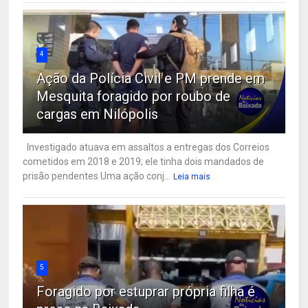
4
Ação da Polícia Civil e PM prende em
Mesquita foragido por roubo de
cargas em Nilópolis
Investigado atuava em assaltos a entregas dos Correios
cometidos em 2018 e 2019; ele tinha dois mandados de
prisão pendentes Uma ação conj...
Leia mais
5
Foragido por estuprar própria filha é