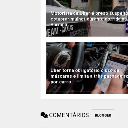
Motorista de Uber é preso suspeit
estuprar mulher durante corrida na
Baixada
Uber torna obrigatório o uso de
máscaras e limita a três passageir
por carro
COMENTÁRIOS
BLOGGER