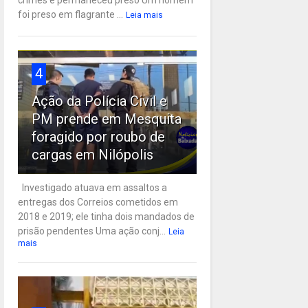
crimes e permaneceu preso Um homem
foi preso em flagrante ...
Leia mais
4
Ação da Polícia Civil e
PM prende em Mesquita
foragido por roubo de
cargas em Nilópolis
Investigado atuava em assaltos a
entregas dos Correios cometidos em
2018 e 2019; ele tinha dois mandados de
prisão pendentes Uma ação conj...
Leia
mais