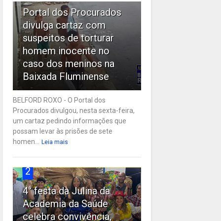
Portal dos Procurados
divulga cartaz com
suspeitos de torturar
homem inocente no
caso dos meninos na
Baixada Fluminense
BELFORD ROXO - O Portal dos
Procurados divulgou, nesta sexta-feira,
um cartaz pedindo informações que
possam levar às prisões de sete
homen...
Leia mais
2
4° festa da Julina da
Academia da Saúde
celebra convivência,