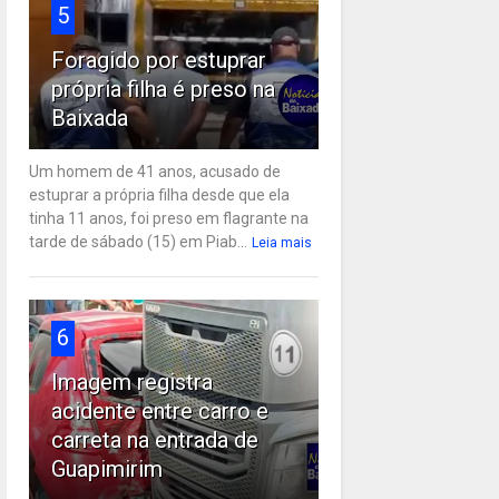
5
Foragido por estuprar
própria filha é preso na
Baixada
Um homem de 41 anos, acusado de
estuprar a própria filha desde que ela
tinha 11 anos, foi preso em flagrante na
tarde de sábado (15) em Piab...
Leia mais
6
Imagem registra
acidente entre carro e
carreta na entrada de
Guapimirim