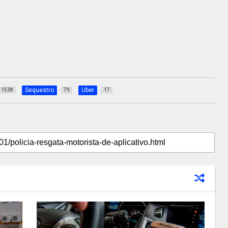
Sequestro
Uber
1538
79
17