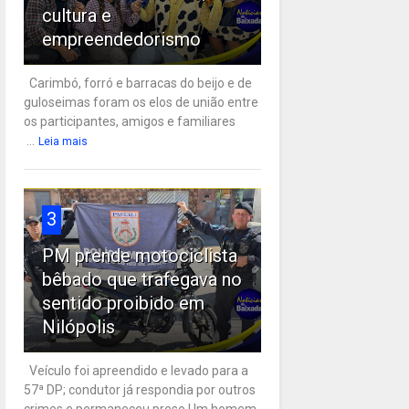
cultura e
empreendedorismo
Carimbó, forró e barracas do beijo e de
guloseimas foram os elos de união entre
os participantes, amigos e familiares
...
Leia mais
3
PM prende motociclista
bêbado que trafegava no
sentido proibido em
Nilópolis
Veículo foi apreendido e levado para a
57ª DP; condutor já respondia por outros