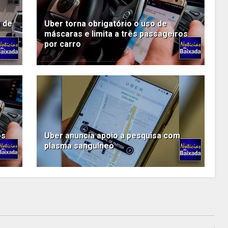
o de
Uber torna obrigatório o uso de
máscaras e limita a três passageiros
por carro
os
Uber anuncia apoio a pesquisa com
plasma sanguíneo