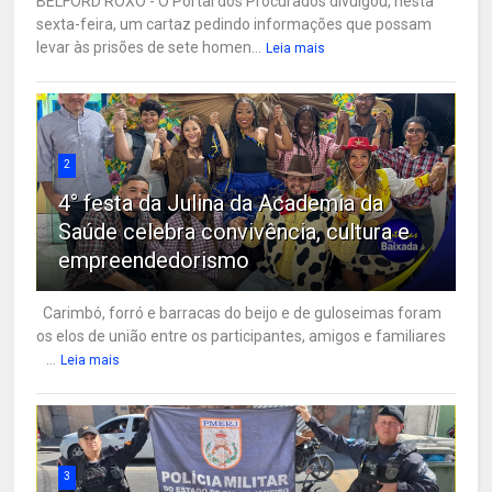
BELFORD ROXO - O Portal dos Procurados divulgou, nesta
sexta-feira, um cartaz pedindo informações que possam
levar às prisões de sete homen...
Leia mais
2
4° festa da Julina da Academia da
Saúde celebra convivência, cultura e
empreendedorismo
Carimbó, forró e barracas do beijo e de guloseimas foram
os elos de união entre os participantes, amigos e familiares
...
Leia mais
3