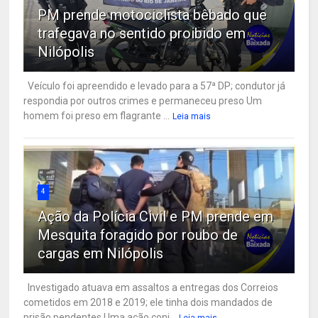
PM prende motociclista bêbado que
trafegava no sentido proibido em
Nilópolis
Veículo foi apreendido e levado para a 57ª DP; condutor já
respondia por outros crimes e permaneceu preso Um
homem foi preso em flagrante ...
Leia mais
4
Ação da Polícia Civil e PM prende em
Mesquita foragido por roubo de
cargas em Nilópolis
Investigado atuava em assaltos a entregas dos Correios
cometidos em 2018 e 2019; ele tinha dois mandados de
prisão pendentes Uma ação conj...
Leia mais