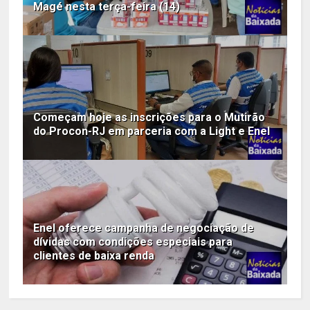
Magé nesta terça-feira (14)
Começam hoje as inscrições para o Mutirão
do Procon-RJ em parceria com a Light e Enel
Enel oferece campanha de negociação de
dívidas com condições especiais para
clientes de baixa renda