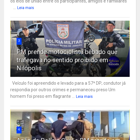
os elos de união entre os participantes, amigos e familiares
...
Leia mais
3
PM prende motociclista bêbado que
trafegava no sentido proibido em
Nilópolis
Veículo foi apreendido e levado para a 57ª DP; condutor já
respondia por outros crimes e permaneceu preso Um
homem foi preso em flagrante ...
Leia mais
4