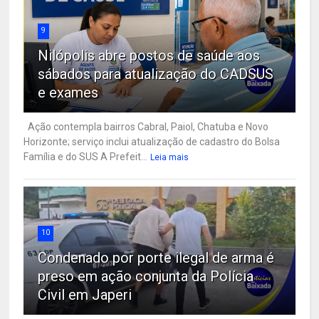
9
Nilópolis abre postos de saúde aos
sábados para atualização do CADSUS
e exames
Ação contempla bairros Cabral, Paiol, Chatuba e Novo
Horizonte; serviço inclui atualização de cadastro do Bolsa
Família e do SUS A Prefeit...
Leia mais
10
Condenado por porte ilegal de arma é
preso em ação conjunta da Polícia
Civil em Japeri