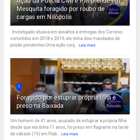
Ação da Polícia Civil e PM prende em
Mesquita foragido por roubo de
cargas em Nilópolis
Investigado atuava em assaltos a entregas dos Correios
cometidos em 2018 e 2019; ele tinha dois mandados de
prisão pendentes Uma ação conj...
Leia mais
5
Foragido por estuprar própria filha é
preso na Baixada
Um homem de 41 anos, acusado de estuprar a própria filha
desde que ela tinha 11 anos, foi preso em flagrante na tarde
de sábado (15) em Piab...
Leia mais