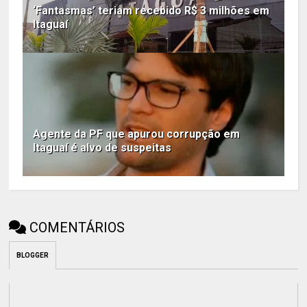
‘Fantasmas’ teriam recebido R$ 3 milhões em
Itaguaí
Agente da PF que apurou corrupção em
Itaguaí é alvo de suspeitas
COMENTÁRIOS
BLOGGER