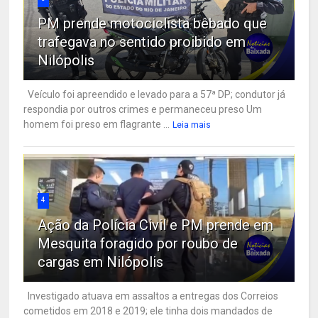
PM prende motociclista bêbado que
trafegava no sentido proibido em
Nilópolis
Veículo foi apreendido e levado para a 57ª DP; condutor já
respondia por outros crimes e permaneceu preso Um
homem foi preso em flagrante ...
Leia mais
4
Ação da Polícia Civil e PM prende em
Mesquita foragido por roubo de
cargas em Nilópolis
Investigado atuava em assaltos a entregas dos Correios
cometidos em 2018 e 2019; ele tinha dois mandados de