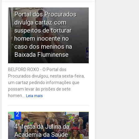
1
Portal dos Procurados
divulga cartaz com
suspeitos de torturar
homem inocente no
caso dos meninos na
Baixada Fluminense
BELFORD ROXO - O Portal dos
Procurados divulgou, nesta sexta-feira,
um cartaz pedindo informações que
possam levar às prisões de sete
homen...
Leia mais
2
4° festa da Julina da
Academia da Saúde