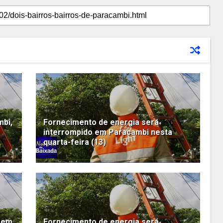
mbi,
Fornecimento de energia será
interrompido em Paracambi nesta
quarta-feira (13)
 sem
Fornecimento de energia será