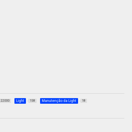
Light
Manutenção da Light
22000
158
18