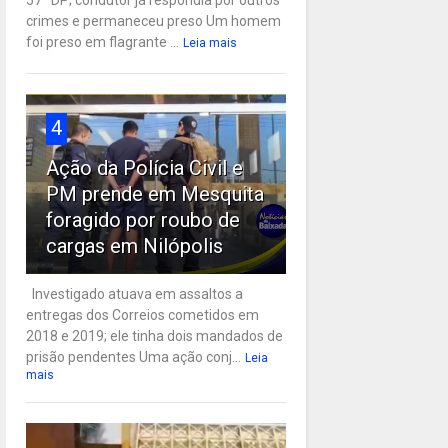
57ª DP; condutor já respondia por outros
crimes e permaneceu preso Um homem
foi preso em flagrante ...
Leia mais
4
Ação da Polícia Civil e
PM prende em Mesquita
foragido por roubo de
cargas em Nilópolis
Investigado atuava em assaltos a
entregas dos Correios cometidos em
2018 e 2019; ele tinha dois mandados de
prisão pendentes Uma ação conj...
Leia
mais