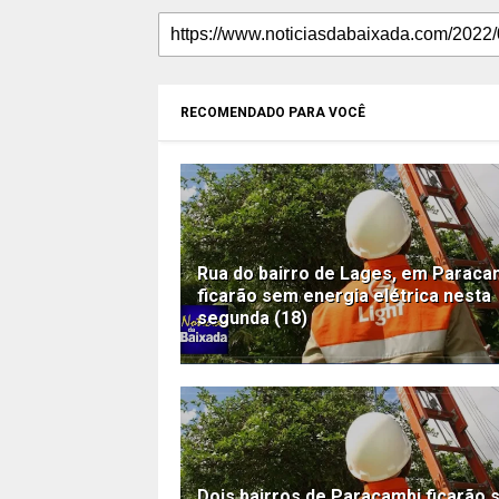
RECOMENDADO PARA VOCÊ
Rua do bairro de Lages, em Paraca
ficarão sem energia elétrica nesta
segunda (18)
Dois bairros de Paracambi ficarão