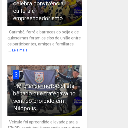
celebra convivência,
cultura e
empreendedorismo
Carimbó, forró e barracas do beijo e de
guloseimas foram os elos de união entre
os participantes, amigos e familiares
...
Leia mais
3
PM prende motociclista
bêbado que trafegava no
sentido proibido em
Nilópolis
Veículo foi apreendido e levado para a