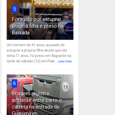
5
Foragido por estuprar
própria filha é preso na
Baixada
Um homem de 41 anos, acusado de
estuprar a própria filha desde que ela
tinha 11 anos, foi preso em flagrante na
tarde de sábado (15) em Piab...
Leia mais
6
Imagem registra
acidente entre carro e
carreta na entrada de
Guapimirim