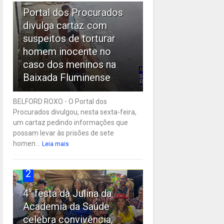
Portal dos Procurados
divulga cartaz com
suspeitos de torturar
homem inocente no
caso dos meninos na
Baixada Fluminense
BELFORD ROXO - O Portal dos
Procurados divulgou, nesta sexta-feira,
um cartaz pedindo informações que
possam levar às prisões de sete
homen...
Leia mais
2
4° festa da Julina da
Academia da Saúde
celebra convivência,