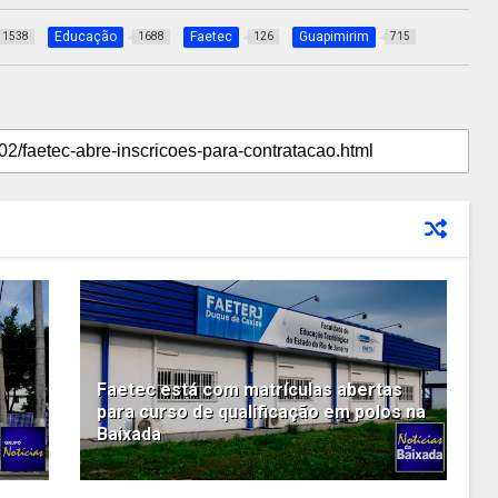
Educação
Faetec
Guapimirim
1538
1688
126
715
Faetec está com matrículas abertas
para curso de qualificação em polos na
Baixada