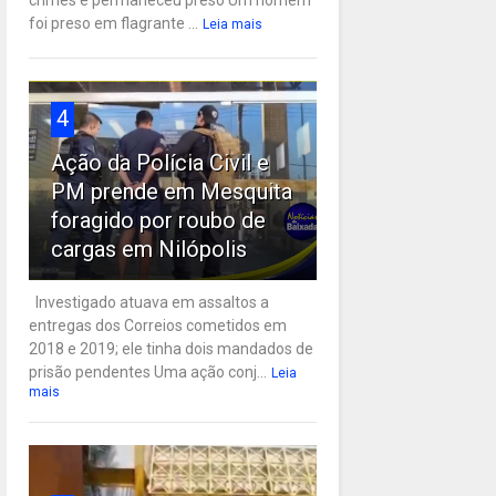
crimes e permaneceu preso Um homem
foi preso em flagrante ...
Leia mais
4
Ação da Polícia Civil e
PM prende em Mesquita
foragido por roubo de
cargas em Nilópolis
Investigado atuava em assaltos a
entregas dos Correios cometidos em
2018 e 2019; ele tinha dois mandados de
prisão pendentes Uma ação conj...
Leia
mais