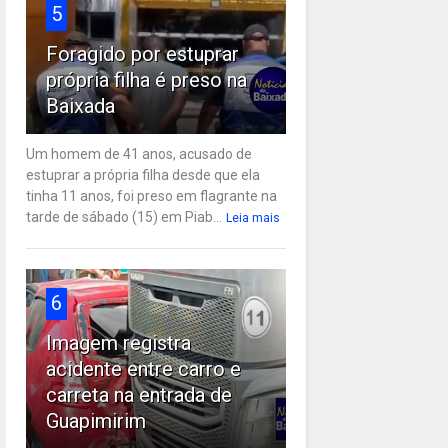
5
Foragido por estuprar
própria filha é preso na
Baixada
Um homem de 41 anos, acusado de
estuprar a própria filha desde que ela
tinha 11 anos, foi preso em flagrante na
tarde de sábado (15) em Piab...
Leia mais
6
Imagem registra
acidente entre carro e
carreta na entrada de
Guapimirim