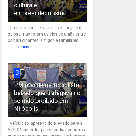
cultura e
empreendedorismo
Carimbó, forró e barracas do beijo e de
guloseimas foram os elos de união entre
os participantes, amigos e familiares
...
Leia mais
3
PM prende motociclista
bêbado que trafegava no
sentido proibido em
Nilópolis
Veículo foi apreendido e levado para a
57ª DP; condutor já respondia por outros