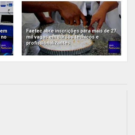
s em
Faetec abre inscrições para mais de 27
 no
mil vagas em cursos técnicos e
profissionalizantes