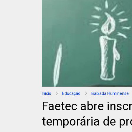
Início
Educação
Baixada Fluminense
Faetec abre insc
temporária de pr