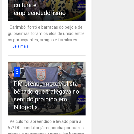
cultura e
empreendedorismo
Carimbó, forró e barracas do beijo e de
guloseimas foram os elos de união entre
os participantes, amigos e familiares
...
Leia mais
3
PM prende motociclista
bêbado que trafegava no
sentido proibido em
Nilópolis
Veículo foi apreendido e levado para a
57ª DP; condutor já respondia por outros