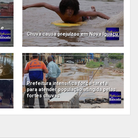
 e
Chuva causa prejuízos em Nova Iguaçu
Prefeitura intensifica força-tarefa
para atender população atingida pelas
fortes chuvas