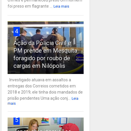
crimes e permaneceu preso Um homem
foi preso em flagrante ...
Leia mais
4
Ação da Polícia Civil e
PM prende em Mesquita
foragido por roubo de
cargas em Nilópolis
Investigado atuava em assaltos a
entregas dos Correios cometidos em
2018 e 2019; ele tinha dois mandados de
prisão pendentes Uma ação conj...
Leia
mais
5