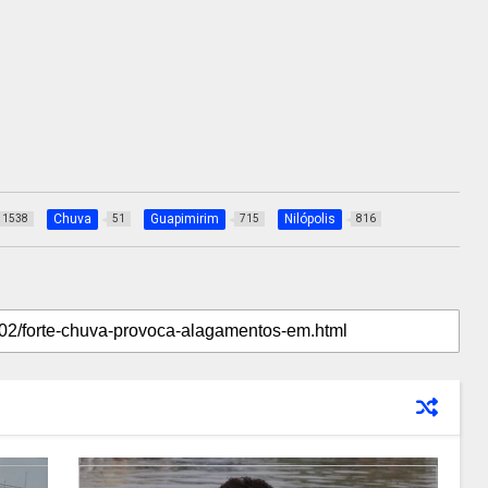
Chuva
Guapimirim
Nilópolis
1538
51
715
816