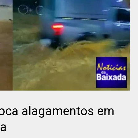
voca alagamentos em
da