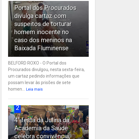
Portal dos Procurados
divulga cartaz com
suspeitos de torturar
homem inocente no
caso dos meninos na
Baixada Fluminense
BELFORD ROXO - O Portal dos
Procurados divulgou, nesta sexta-feira,
um cartaz pedindo informações que
possam levar às prisões de sete
homen...
Leia mais
2
4° festa da Julina da
Academia da Saúde
celebra convivência,