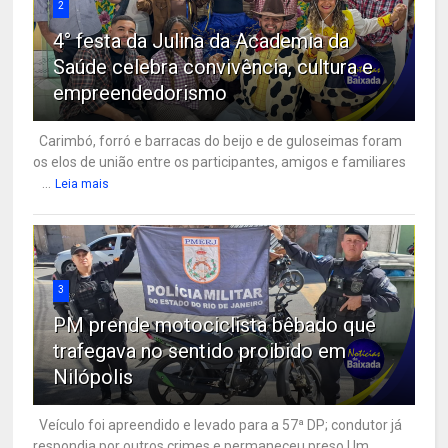
2
4° festa da Julina da Academia da
Saúde celebra convivência, cultura e
empreendedorismo
Carimbó, forró e barracas do beijo e de guloseimas foram
os elos de união entre os participantes, amigos e familiares
...
Leia mais
3
PM prende motociclista bêbado que
trafegava no sentido proibido em
Nilópolis
Veículo foi apreendido e levado para a 57ª DP; condutor já
respondia por outros crimes e permaneceu preso Um