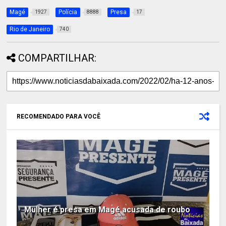
Magé
Polícia
Presa
1927
8888
17
Rio de Janeiro
740
COMPARTILHAR:
RECOMENDADO PARA VOCÊ
Mulher é presa em Magé acusada de roubo