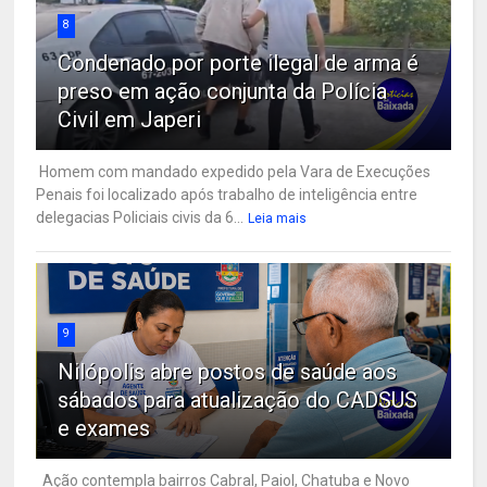
8
Condenado por porte ilegal de arma é
preso em ação conjunta da Polícia
Civil em Japeri
Homem com mandado expedido pela Vara de Execuções
Penais foi localizado após trabalho de inteligência entre
delegacias Policiais civis da 6...
Leia mais
9
Nilópolis abre postos de saúde aos
sábados para atualização do CADSUS
e exames
Ação contempla bairros Cabral, Paiol, Chatuba e Novo