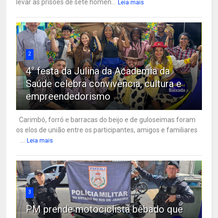
levar às prisões de sete homen...
Leia mais
2
4° festa da Julina da Academia da
Saúde celebra convivência, cultura e
empreendedorismo
Carimbó, forró e barracas do beijo e de guloseimas foram
os elos de união entre os participantes, amigos e familiares
...
Leia mais
3
PM prende motociclista bêbado que