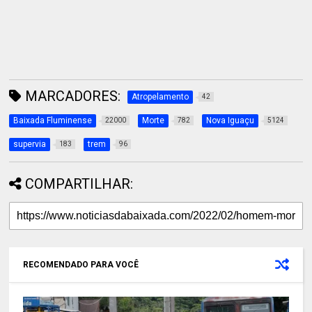
MARCADORES:
Atropelamento
42
Baixada Fluminense
Morte
Nova Iguaçu
22000
782
5124
supervia
trem
183
96
COMPARTILHAR:
RECOMENDADO PARA VOCÊ