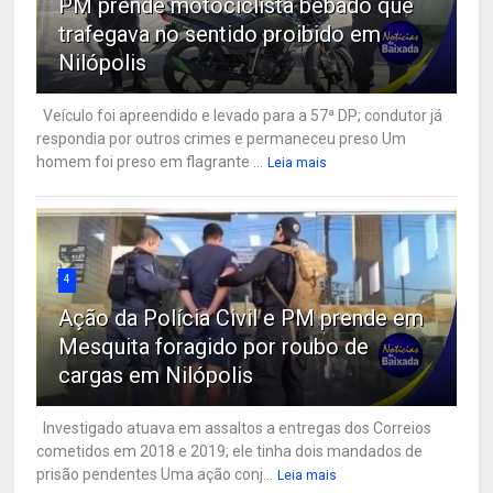
PM prende motociclista bêbado que
trafegava no sentido proibido em
Nilópolis
Veículo foi apreendido e levado para a 57ª DP; condutor já
respondia por outros crimes e permaneceu preso Um
homem foi preso em flagrante ...
Leia mais
4
Ação da Polícia Civil e PM prende em
Mesquita foragido por roubo de
cargas em Nilópolis
Investigado atuava em assaltos a entregas dos Correios
cometidos em 2018 e 2019; ele tinha dois mandados de
prisão pendentes Uma ação conj...
Leia mais