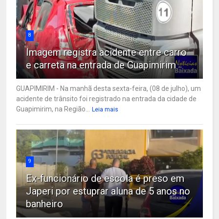
8
Imagem registra acidente entre carro
e carreta na entrada de Guapimirim
GUAPIMIRIM - Na manhã desta sexta-feira, (08 de julho), um
acidente de trânsito foi registrado na entrada da cidade de
Guapimirim, na Região...
Leia mais
9
Ex-funcionário de escola é preso em
Japeri por estuprar aluna de 5 anos no
banheiro