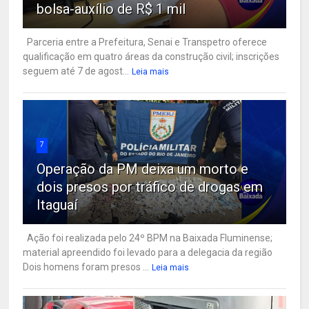
bolsa-auxílio de R$ 1 mil
Parceria entre a Prefeitura, Senai e Transpetro oferece
qualificação em quatro áreas da construção civil; inscrições
seguem até 7 de agost...
Leia mais
7
Operação da PM deixa um morto e
dois presos por tráfico de drogas em
Itaguaí
Ação foi realizada pelo 24º BPM na Baixada Fluminense;
material apreendido foi levado para a delegacia da região
Dois homens foram presos ...
Leia mais