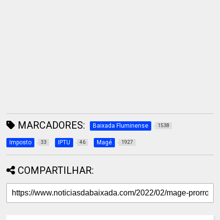
MARCADORES:
Baixada Fluminense
1538
Imposto
IPTU
Magé
33
46
1927
COMPARTILHAR: