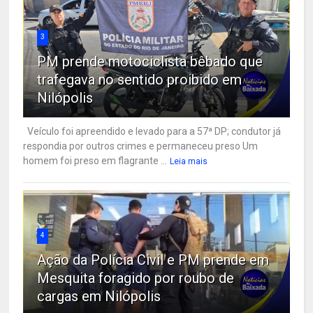
3
PM prende motociclista bêbado que
trafegava no sentido proibido em
Nilópolis
Veículo foi apreendido e levado para a 57ª DP; condutor já
respondia por outros crimes e permaneceu preso Um
homem foi preso em flagrante ...
Leia mais
4
Ação da Polícia Civil e PM prende em
Mesquita foragido por roubo de
cargas em Nilópolis