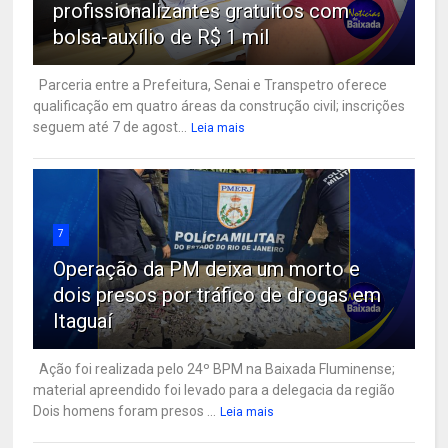
profissionalizantes gratuitos com
bolsa-auxílio de R$ 1 mil
Parceria entre a Prefeitura, Senai e Transpetro oferece
qualificação em quatro áreas da construção civil; inscrições
seguem até 7 de agost...
Leia mais
7
Operação da PM deixa um morto e
dois presos por tráfico de drogas em
Itaguaí
Ação foi realizada pelo 24º BPM na Baixada Fluminense;
material apreendido foi levado para a delegacia da região
Dois homens foram presos ...
Leia mais