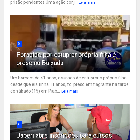
prisão pendentes Uma ação conj...
Leia mais
5
Foragido por estuprar própria filha é
preso na Baixada
Um homem de 41 anos, acusado de estuprar a própria filha
desde que ela tinha 11 anos, foi preso em flagrante na tarde
de sábado (15) em Piab...
Leia mais
6
Japeri abre inscrições para cursos