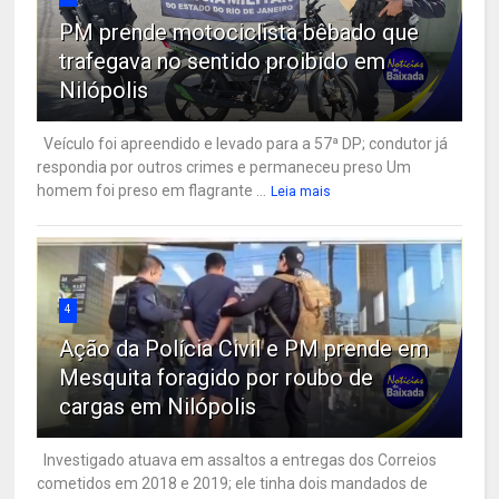
PM prende motociclista bêbado que
trafegava no sentido proibido em
Nilópolis
Veículo foi apreendido e levado para a 57ª DP; condutor já
respondia por outros crimes e permaneceu preso Um
homem foi preso em flagrante ...
Leia mais
4
Ação da Polícia Civil e PM prende em
Mesquita foragido por roubo de
cargas em Nilópolis
Investigado atuava em assaltos a entregas dos Correios
cometidos em 2018 e 2019; ele tinha dois mandados de