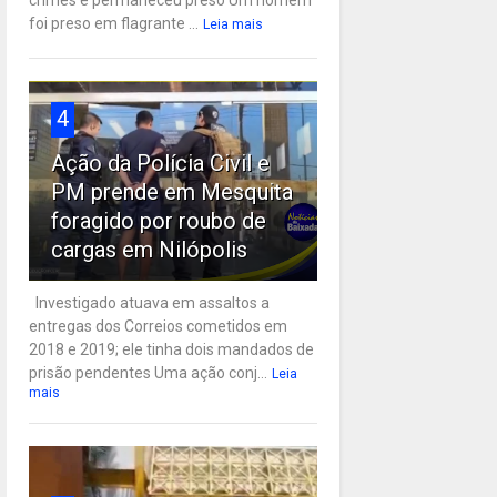
crimes e permaneceu preso Um homem
foi preso em flagrante ...
Leia mais
4
Ação da Polícia Civil e
PM prende em Mesquita
foragido por roubo de
cargas em Nilópolis
Investigado atuava em assaltos a
entregas dos Correios cometidos em
2018 e 2019; ele tinha dois mandados de
prisão pendentes Uma ação conj...
Leia
mais