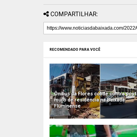
COMPARTILHAR:
RECOMENDADO PARA VOCÊ
Ônibus da Flores colide contra post
muro de residência na Baixada
Fluminense