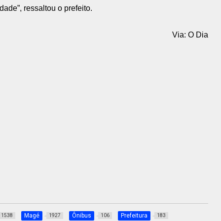
ade”, ressaltou o prefeito.
Via: O Dia
Magé
Ônibus
Prefeitura
1538
1927
106
183