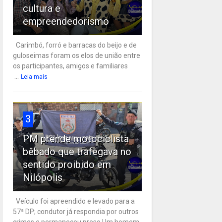
cultura e
empreendedorismo
Carimbó, forró e barracas do beijo e de
guloseimas foram os elos de união entre
os participantes, amigos e familiares
...
Leia mais
3
PM prende motociclista
bêbado que trafegava no
sentido proibido em
Nilópolis
Veículo foi apreendido e levado para a
57ª DP; condutor já respondia por outros