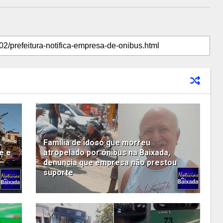
Família de idoso que morreu
e e
atropelado por ônibus na Baixada,
denuncia que empresa não prestou
suporte