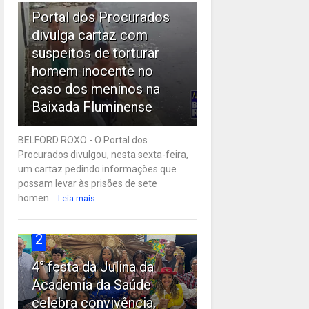
Portal dos Procurados
divulga cartaz com
suspeitos de torturar
homem inocente no
caso dos meninos na
Baixada Fluminense
BELFORD ROXO - O Portal dos
Procurados divulgou, nesta sexta-feira,
um cartaz pedindo informações que
possam levar às prisões de sete
homen...
Leia mais
2
4° festa da Julina da
Academia da Saúde
celebra convivência,