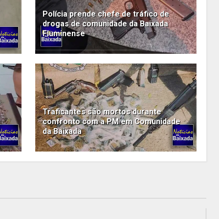
Polícia prende chefe de tráfico de
drogas de comunidade da Baixada
Fluminense
Traficantes são mortos durante
confronto com a PM em Comunidade
da Baixada