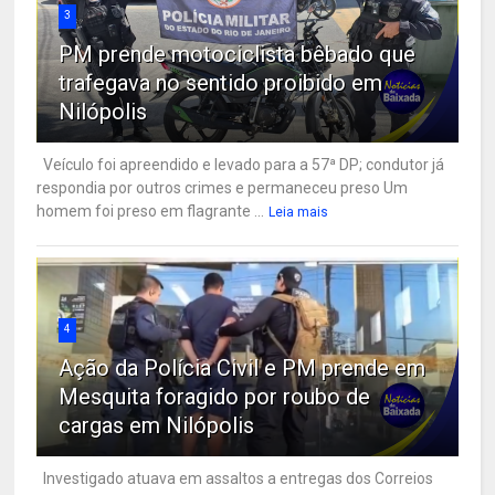
3
PM prende motociclista bêbado que
trafegava no sentido proibido em
Nilópolis
Veículo foi apreendido e levado para a 57ª DP; condutor já
respondia por outros crimes e permaneceu preso Um
homem foi preso em flagrante ...
Leia mais
4
Ação da Polícia Civil e PM prende em
Mesquita foragido por roubo de
cargas em Nilópolis
Investigado atuava em assaltos a entregas dos Correios