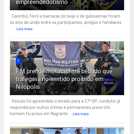
empreendedorismo
Carimbó, forró e barracas do beijo e de guloseimas foram
os elos de união entre os participantes, amigos e familiares
...
Leia mais
3
PM prende motociclista bêbado que
trafegava no sentido proibido em
Nilópolis
Veículo foi apreendido e levado para a 57ª DP; condutor já
respondia por outros crimes e permaneceu preso Um
homem foi preso em flagrante ...
Leia mais