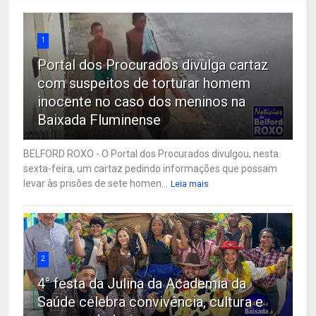
1
Portal dos Procurados divulga cartaz
com suspeitos de torturar homem
inocente no caso dos meninos na
Baixada Fluminense
BELFORD ROXO - O Portal dos Procurados divulgou, nesta
sexta-feira, um cartaz pedindo informações que possam
levar às prisões de sete homen...
Leia mais
2
4° festa da Julina da Academia da
Saúde celebra convivência, cultura e