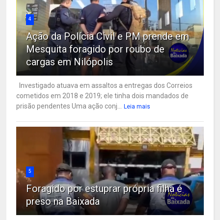
4
Ação da Polícia Civil e PM prende em
Mesquita foragido por roubo de
cargas em Nilópolis
Investigado atuava em assaltos a entregas dos Correios
cometidos em 2018 e 2019; ele tinha dois mandados de
prisão pendentes Uma ação conj...
Leia mais
5
Foragido por estuprar própria filha é
preso na Baixada