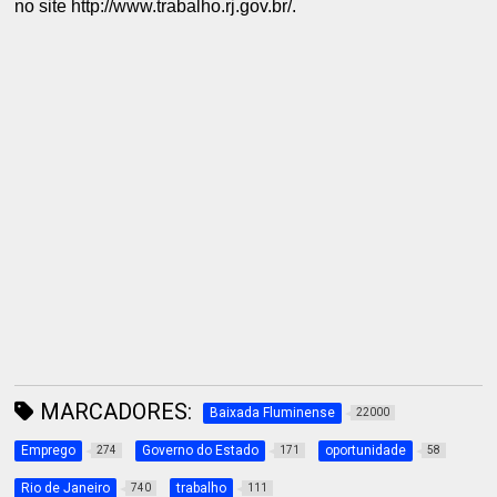
no site http://www.trabalho.rj.gov.br/.
MARCADORES:
Baixada Fluminense
22000
Emprego
Governo do Estado
oportunidade
274
171
58
Rio de Janeiro
trabalho
740
111