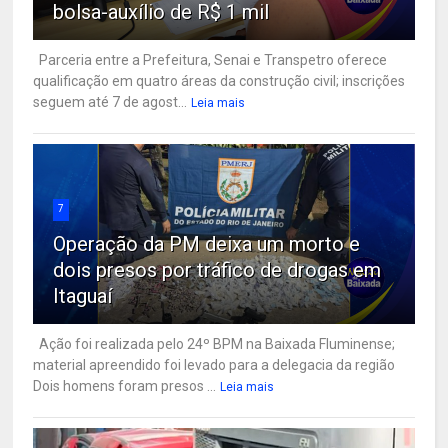
bolsa-auxílio de R$ 1 mil
Parceria entre a Prefeitura, Senai e Transpetro oferece
qualificação em quatro áreas da construção civil; inscrições
seguem até 7 de agost...
Leia mais
7
Operação da PM deixa um morto e
dois presos por tráfico de drogas em
Itaguaí
Ação foi realizada pelo 24º BPM na Baixada Fluminense;
material apreendido foi levado para a delegacia da região
Dois homens foram presos ...
Leia mais