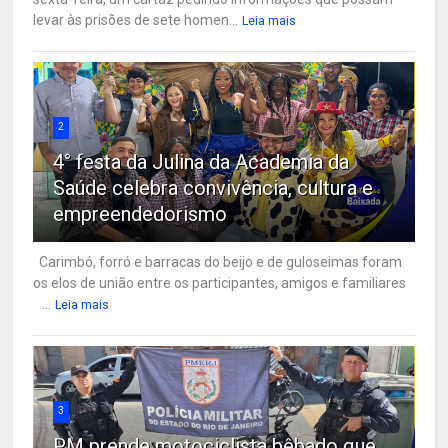
levar às prisões de sete homen...
Leia mais
2
4° festa da Julina da Academia da
Saúde celebra convivência, cultura e
empreendedorismo
Carimbó, forró e barracas do beijo e de guloseimas foram
os elos de união entre os participantes, amigos e familiares
...
Leia mais
3
PM prende motociclista bêbado que