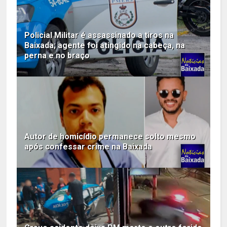
Policial Militar é assassinado a tiros na
Baixada; agente foi atingido na cabeça, na
perna e no braço
Autor de homicídio permanece solto mesmo
após confessar crime na Baixada