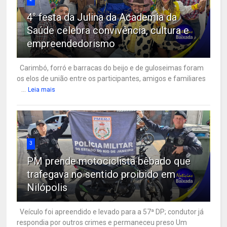
4° festa da Julina da Academia da
Saúde celebra convivência, cultura e
empreendedorismo
Carimbó, forró e barracas do beijo e de guloseimas foram
os elos de união entre os participantes, amigos e familiares
...
Leia mais
3
PM prende motociclista bêbado que
trafegava no sentido proibido em
Nilópolis
Veículo foi apreendido e levado para a 57ª DP; condutor já
respondia por outros crimes e permaneceu preso Um