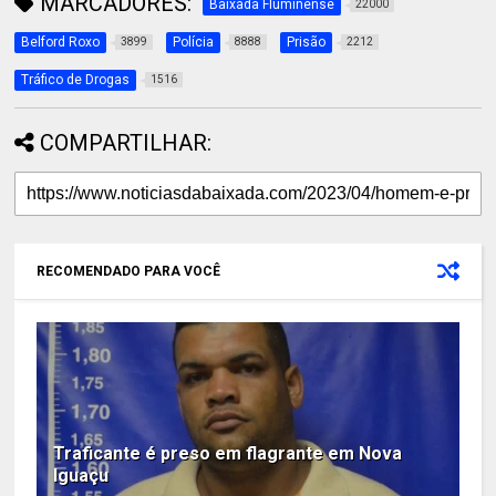
MARCADORES:
Baixada Fluminense
22000
Belford Roxo
Polícia
Prisão
3899
8888
2212
Tráfico de Drogas
1516
COMPARTILHAR:
RECOMENDADO PARA VOCÊ
Traficante é preso em flagrante em Nova
Iguaçu