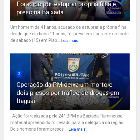
Foragido por estuprar própria filha é
preso na Baixada
Um homem de 41 anos, acusado de estuprar a própria filha
desde que ela tinha 11 anos, foi preso em flagrante na tarde
de sábado (15) em Piab...
Leia mais
3
Operação da PM deixa um morto e
dois presos por tráfico de drogas em
Itaguaí
Ação foi realizada pelo 24º BPM na Baixada Fluminense;
material apreendido foi levado para a delegacia da região
Dois homens foram presos ...
Leia mais