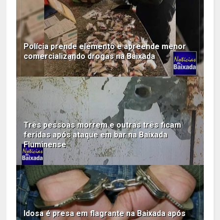
Polícia prende elemento e apreende menor
comercializando drogas na Baixada
Três pessoas morrem e outras três ficam
feridas após ataque em bar na Baixada
Fluminense
Idosa é presa em flagrante na Baixada após