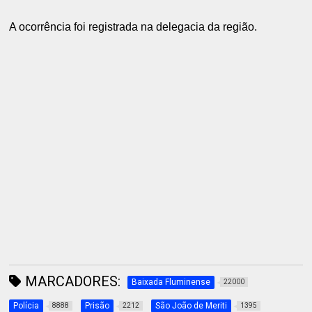
A ocorrência foi registrada na delegacia da região.
MARCADORES:
Baixada Fluminense
22000
Polícia
Prisão
São João de Meriti
8888
2212
1395