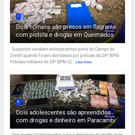
7
Dois homens são presos em flagrante
com pistola e drogas em Queimados
Suspeitos vendiam entorpecentes perto do Campo do
Zenith quando foram abordados por policiais do 24º BPM
Policiais militares do 24º BPM (Q...
Leia mais
8
Dois adolescentes são apreendidos
com drogas e dinheiro em Paracambi
Dois jovens foram levados para a delegacia da região após