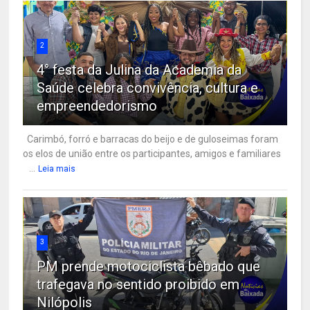
2
4° festa da Julina da Academia da
Saúde celebra convivência, cultura e
empreendedorismo
Carimbó, forró e barracas do beijo e de guloseimas foram
os elos de união entre os participantes, amigos e familiares
...
Leia mais
3
PM prende motociclista bêbado que
trafegava no sentido proibido em
Nilópolis