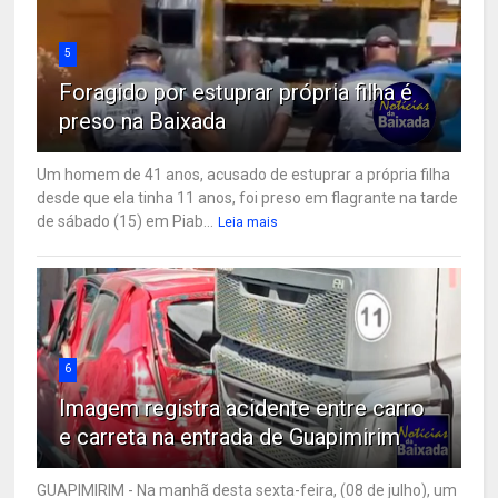
5
Foragido por estuprar própria filha é
preso na Baixada
Um homem de 41 anos, acusado de estuprar a própria filha
desde que ela tinha 11 anos, foi preso em flagrante na tarde
de sábado (15) em Piab...
Leia mais
6
Imagem registra acidente entre carro
e carreta na entrada de Guapimirim
GUAPIMIRIM - Na manhã desta sexta-feira, (08 de julho), um