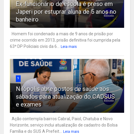
Ex-funcionário de escola é preso em
Japeri por estuprar aluna de 5 anos no
banheiro
Homem foi condenado a mais de 9 anos de prisão por
crime ocorrido em 2013; prisão definitiva foi cumprida pela
63ª DP Policiais civis da 6...
Leia mais
9
Nilópolis abre postos de saúde aos
sábados para atualização do CADSUS
e exames
Ação contempla bairros Cabral, Paiol, Chatuba e Novo
Horizonte; serviço inclui atualização de cadastro do Bolsa
Família e do SUS A Prefeit...
Leia mais