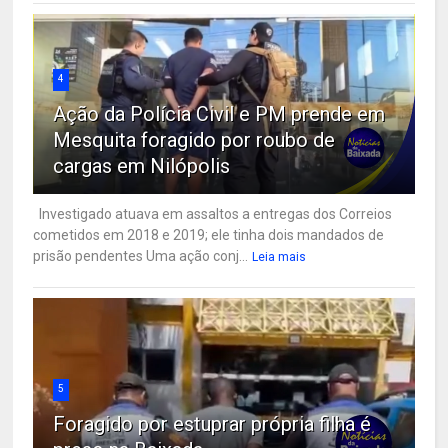
4
Ação da Polícia Civil e PM prende em
Mesquita foragido por roubo de
cargas em Nilópolis
Investigado atuava em assaltos a entregas dos Correios
cometidos em 2018 e 2019; ele tinha dois mandados de
prisão pendentes Uma ação conj...
Leia mais
5
Foragido por estuprar própria filha é