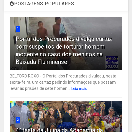
POSTAGENS POPULARES
1
Portal dos Procurados divulga cartaz
com suspeitos de torturar homem
inocente no caso dos meninos na
Baixada Fluminense
BELFORD ROXO - O Portal dos Procurados divulgou, nesta
sexta-feira, um cartaz pedindo informações que possam
levar às prisões de sete homen...
Leia mais
2
4° festa da Julina da Academia da