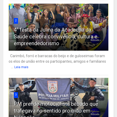
2
4° festa da Julina da Academia da
Saúde celebra convivência, cultura e
empreendedorismo
Carimbó, forró e barracas do beijo e de guloseimas foram
os elos de união entre os participantes, amigos e familiares
...
Leia mais
3
PM prende motociclista bêbado que
trafegava no sentido proibido em