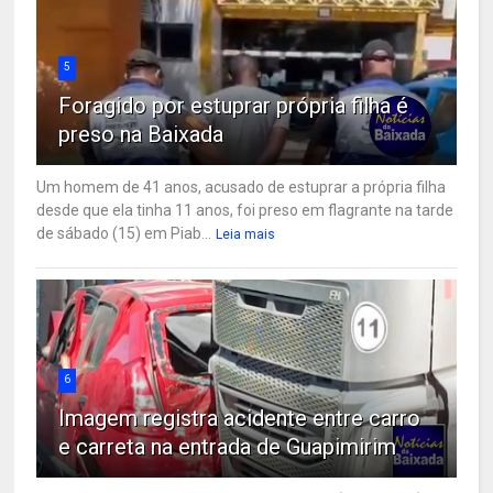
5
Foragido por estuprar própria filha é
preso na Baixada
Um homem de 41 anos, acusado de estuprar a própria filha
desde que ela tinha 11 anos, foi preso em flagrante na tarde
de sábado (15) em Piab...
Leia mais
6
Imagem registra acidente entre carro
e carreta na entrada de Guapimirim