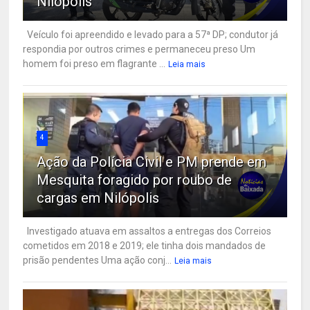
Nilópolis
Veículo foi apreendido e levado para a 57ª DP; condutor já
respondia por outros crimes e permaneceu preso Um
homem foi preso em flagrante ...
Leia mais
4
Ação da Polícia Civil e PM prende em
Mesquita foragido por roubo de
cargas em Nilópolis
Investigado atuava em assaltos a entregas dos Correios
cometidos em 2018 e 2019; ele tinha dois mandados de
prisão pendentes Uma ação conj...
Leia mais