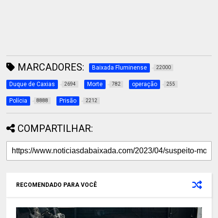
MARCADORES:
Baixada Fluminense
22000
Duque de Caxias
Morte
operação
2694
782
255
Polícia
Prisão
8888
2212
COMPARTILHAR:
RECOMENDADO PARA VOCÊ