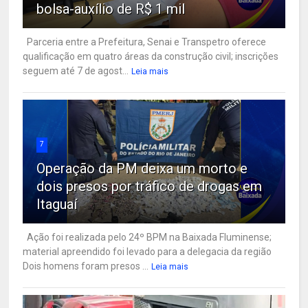
bolsa-auxílio de R$ 1 mil
Parceria entre a Prefeitura, Senai e Transpetro oferece
qualificação em quatro áreas da construção civil; inscrições
seguem até 7 de agost...
Leia mais
7
Operação da PM deixa um morto e
dois presos por tráfico de drogas em
Itaguaí
Ação foi realizada pelo 24º BPM na Baixada Fluminense;
material apreendido foi levado para a delegacia da região
Dois homens foram presos ...
Leia mais