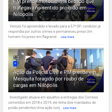
PM prende motociclista bêbado que
trafegava no sentido proibido em
Nilópolis
Veículo foi apreendido e levado para a 57ª DP; condutor já
respondia por outros crimes e permaneceu preso Um
homem foi preso em flagrante ...
Leia mais
4
Ação da Polícia Civil e PM prende em
Mesquita foragido por roubo de
cargas em Nilópolis
Investigado atuava em assaltos a entregas dos Correios
cometidos em 2018 e 2019; ele tinha dois mandados de
prisão pendentes Uma ação conj...
Leia mais