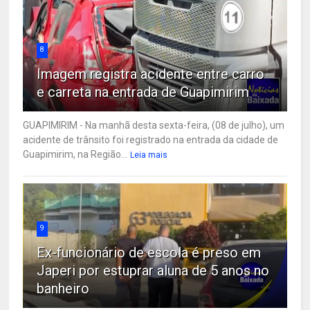
8
Imagem registra acidente entre carro
e carreta na entrada de Guapimirim
GUAPIMIRIM - Na manhã desta sexta-feira, (08 de julho), um
acidente de trânsito foi registrado na entrada da cidade de
Guapimirim, na Região...
Leia mais
9
Ex-funcionário de escola é preso em
Japeri por estuprar aluna de 5 anos no
banheiro