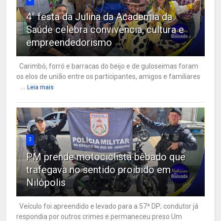
4° festa da Julina da Academia da
Saúde celebra convivência, cultura e
empreendedorismo
Carimbó, forró e barracas do beijo e de guloseimas foram
os elos de união entre os participantes, amigos e familiares
...
Leia mais
3
PM prende motociclista bêbado que
trafegava no sentido proibido em
Nilópolis
Veículo foi apreendido e levado para a 57ª DP; condutor já
respondia por outros crimes e permaneceu preso Um