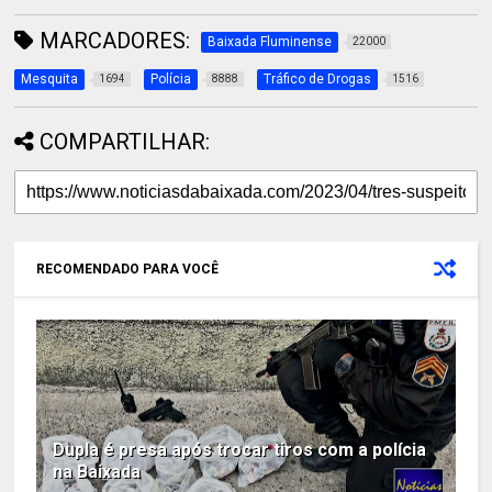
MARCADORES:
Baixada Fluminense
22000
Mesquita
Polícia
Tráfico de Drogas
1694
8888
1516
COMPARTILHAR:
RECOMENDADO PARA VOCÊ
Dupla é presa após trocar tiros com a polícia
na Baixada