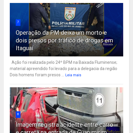
7
Operação da PM deixa um morto e
dois presos por tráfico de drogas em
Itaguaí
Ação foi realizada pelo 24º BPM na Baixada Fluminense;
material apreendido foi levado para a delegacia da região
Dois homens foram presos ...
Leia mais
8
Imagem registra acidente entre carro
e carreta na entrada de Guapimirim