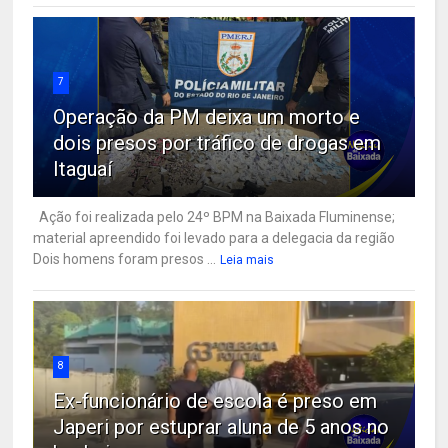
7
Operação da PM deixa um morto e
dois presos por tráfico de drogas em
Itaguaí
Ação foi realizada pelo 24º BPM na Baixada Fluminense;
material apreendido foi levado para a delegacia da região
Dois homens foram presos ...
Leia mais
8
Ex-funcionário de escola é preso em
Japeri por estuprar aluna de 5 anos no