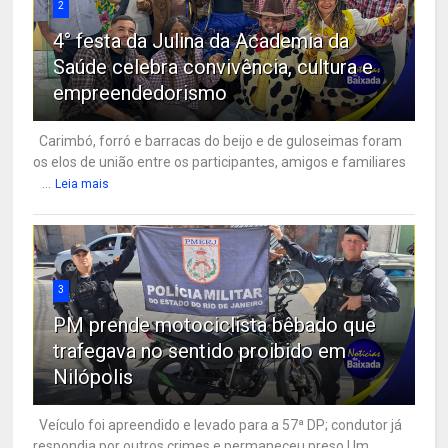
2
4° festa da Julina da Academia da
Saúde celebra convivência, cultura e
empreendedorismo
Carimbó, forró e barracas do beijo e de guloseimas foram
os elos de união entre os participantes, amigos e familiares
...
Leia mais
3
PM prende motociclista bêbado que
trafegava no sentido proibido em
Nilópolis
Veículo foi apreendido e levado para a 57ª DP; condutor já
respondia por outros crimes e permaneceu preso Um