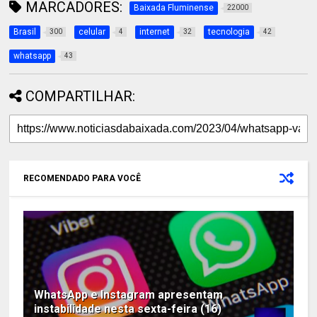
MARCADORES:
Baixada Fluminense
22000
Brasil
celular
internet
tecnologia
300
4
32
42
whatsapp
43
COMPARTILHAR:
RECOMENDADO PARA VOCÊ
WhatsApp e Instagram apresentam
instabilidade nesta sexta-feira (16)