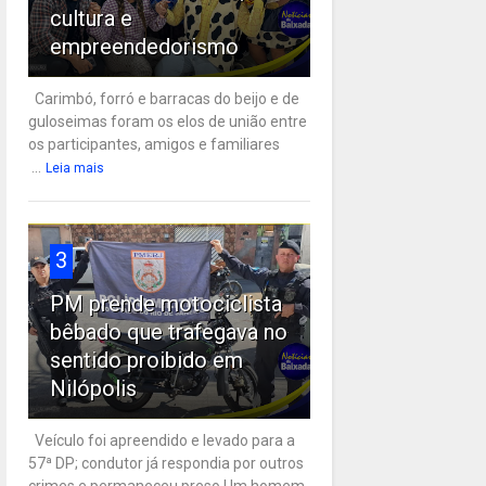
cultura e
empreendedorismo
Carimbó, forró e barracas do beijo e de
guloseimas foram os elos de união entre
os participantes, amigos e familiares
...
Leia mais
3
PM prende motociclista
bêbado que trafegava no
sentido proibido em
Nilópolis
Veículo foi apreendido e levado para a
57ª DP; condutor já respondia por outros