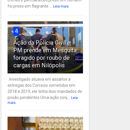
crimes e permaneceu preso Um homem
foi preso em flagrante ...
Leia mais
4
Ação da Polícia Civil e
PM prende em Mesquita
foragido por roubo de
cargas em Nilópolis
Investigado atuava em assaltos a
entregas dos Correios cometidos em
2018 e 2019; ele tinha dois mandados de
prisão pendentes Uma ação conj...
Leia
mais