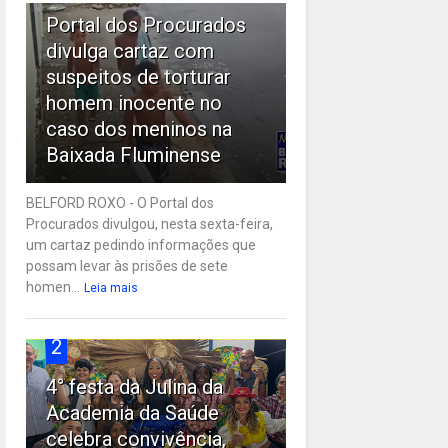
Portal dos Procurados
divulga cartaz com
suspeitos de torturar
homem inocente no
caso dos meninos na
Baixada Fluminense
BELFORD ROXO - O Portal dos
Procurados divulgou, nesta sexta-feira,
um cartaz pedindo informações que
possam levar às prisões de sete
homen...
Leia mais
2
4° festa da Julina da
Academia da Saúde
celebra convivência,