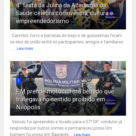
4° festa da Julina da Academia da
Saúde celebra convivência, cultura e
empreendedorismo
Carimbó, forró e barracas do beijo e de guloseimas foram
os elos de união entre os participantes, amigos e familiares
...
Leia mais
3
PM prende motociclista bêbado que
trafegava no sentido proibido em
Nilópolis
Veículo foi apreendido e levado para a 57ª DP; condutor já
respondia por outros crimes e permaneceu preso Um
homem foi preso em flagrante ...
Leia mais