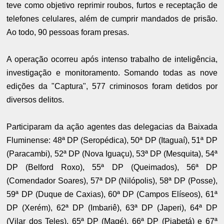
teve como objetivo reprimir roubos, furtos e receptação de
telefones celulares, além de cumprir mandados de prisão.
Ao todo, 90 pessoas foram presas.
A operação ocorreu após intenso trabalho de inteligência,
investigação e monitoramento. Somando todas as nove
edições da "Captura", 577 criminosos foram detidos por
diversos delitos.
Participaram da ação agentes das delegacias da Baixada
Fluminense: 48ª DP (Seropédica), 50ª DP (Itaguaí), 51ª DP
(Paracambi), 52ª DP (Nova Iguaçu), 53ª DP (Mesquita), 54ª
DP (Belford Roxo), 55ª DP (Queimados), 56ª DP
(Comendador Soares), 57ª DP (Nilópolis), 58ª DP (Posse),
59ª DP (Duque de Caxias), 60ª DP (Campos Elíseos), 61ª
DP (Xerém), 62ª DP (Imbariê), 63ª DP (Japeri), 64ª DP
(Vilar dos Teles), 65ª DP (Magé), 66ª DP (Piabetá) e 67ª