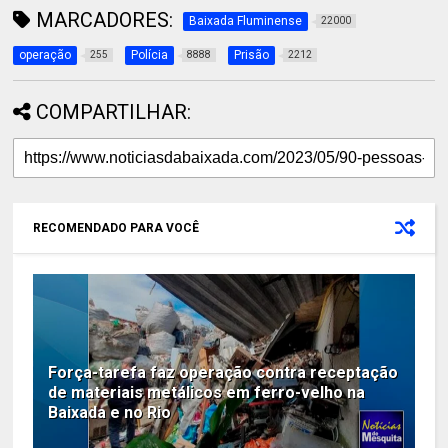
MARCADORES:
Baixada Fluminense
22000
operação
Polícia
Prisão
255
8888
2212
COMPARTILHAR:
RECOMENDADO PARA VOCÊ
Força-tarefa faz operação contra receptação
de materiais metálicos em ferro-velho na
Baixada e no Rio