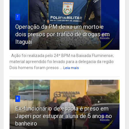
7
Operação da PM deixa um morto e
dois presos por tráfico de drogas em
Itaguaí
Ação foi realizada pelo 24º BPM na Baixada Fluminense;
material apreendido foi levado para a delegacia da região
Dois homens foram presos ...
Leia mais
8
Ex-funcionário de escola é preso em
Japeri por estuprar aluna de 5 anos no
banheiro