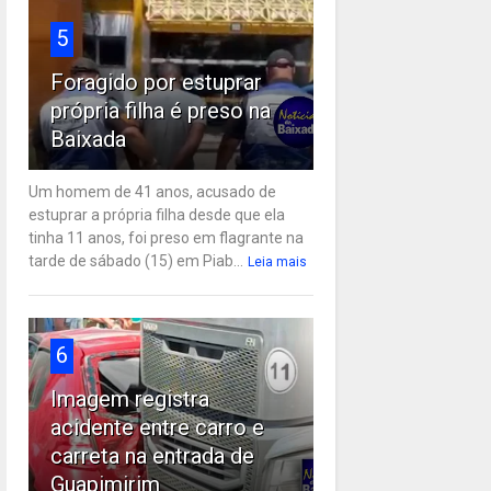
5
Foragido por estuprar
própria filha é preso na
Baixada
Um homem de 41 anos, acusado de
estuprar a própria filha desde que ela
tinha 11 anos, foi preso em flagrante na
tarde de sábado (15) em Piab...
Leia mais
6
Imagem registra
acidente entre carro e
carreta na entrada de
Guapimirim