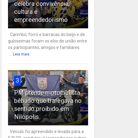
celebra convivência,
cultura e
empreendedorismo
Carimbó, forró e barracas do beijo e de
guloseimas foram os elos de união entre
os participantes, amigos e familiares
...
Leia mais
3
PM prende motociclista
bêbado que trafegava no
sentido proibido em
Nilópolis
Veículo foi apreendido e levado para a