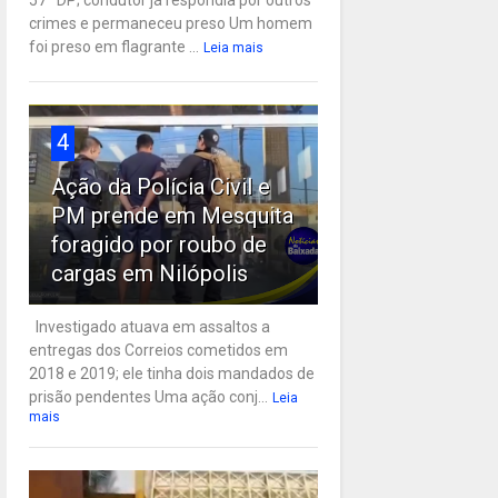
57ª DP; condutor já respondia por outros
crimes e permaneceu preso Um homem
foi preso em flagrante ...
Leia mais
4
Ação da Polícia Civil e
PM prende em Mesquita
foragido por roubo de
cargas em Nilópolis
Investigado atuava em assaltos a
entregas dos Correios cometidos em
2018 e 2019; ele tinha dois mandados de
prisão pendentes Uma ação conj...
Leia
mais