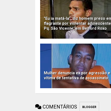
"Eu ia matá-la", diz homem preso e
flagrante por violentar adolescente
Pq. São Vicente, em Belford Roxo
Mulher denuncia ex por agressão e
vítima de tentativa de assassinato
COMENTÁRIOS
BLOGGER