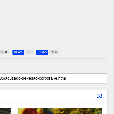
DEAM
Prisão
22000
101
2212