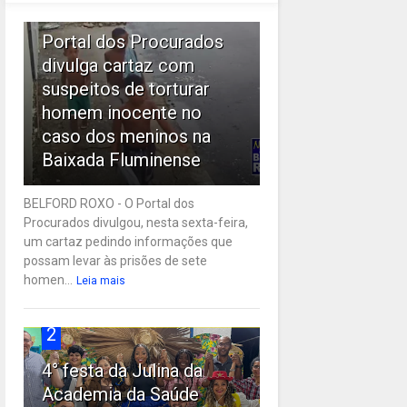
1
Portal dos Procurados
divulga cartaz com
suspeitos de torturar
homem inocente no
caso dos meninos na
Baixada Fluminense
BELFORD ROXO - O Portal dos
Procurados divulgou, nesta sexta-feira,
um cartaz pedindo informações que
possam levar às prisões de sete
homen...
Leia mais
2
4° festa da Julina da
Academia da Saúde