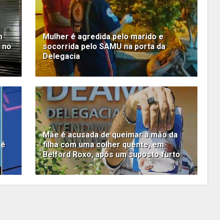
m
Mulher é agredida pelo marido e
 no
socorrida pelo SAMU na porta da
Delegacia
Mãe é acusada de queimar a mão da
 é
filha com uma colher quente, em
Belford Roxo, após um suposto furto