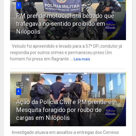
3
PM prende motociclista bêbado que
trafegava no sentido proibido em
Nilópolis
Veículo foi apreendido e levado para a 57ª DP; condutor já
respondia por outros crimes e permaneceu preso Um
homem foi preso em flagrante ...
Leia mais
4
Ação da Polícia Civil e PM prende em
Mesquita foragido por roubo de
cargas em Nilópolis
Investigado atuava em assaltos a entregas dos Correios