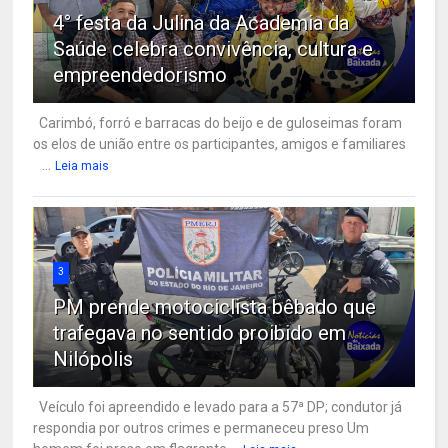
4° festa da Julina da Academia da
Saúde celebra convivência, cultura e
empreendedorismo
Carimbó, forró e barracas do beijo e de guloseimas foram
os elos de união entre os participantes, amigos e familiares
...
Leia mais
3
PM prende motociclista bêbado que
trafegava no sentido proibido em
Nilópolis
Veículo foi apreendido e levado para a 57ª DP; condutor já
respondia por outros crimes e permaneceu preso Um