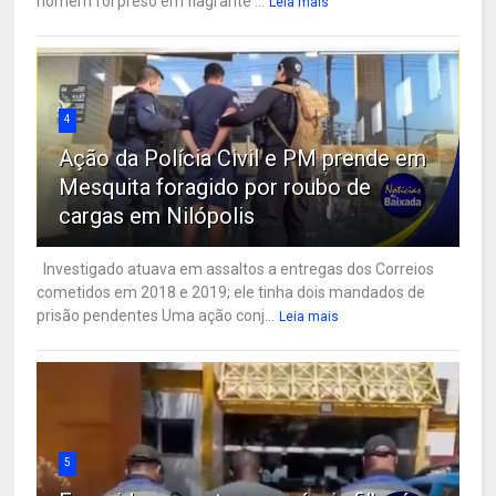
homem foi preso em flagrante ...
Leia mais
4
Ação da Polícia Civil e PM prende em
Mesquita foragido por roubo de
cargas em Nilópolis
Investigado atuava em assaltos a entregas dos Correios
cometidos em 2018 e 2019; ele tinha dois mandados de
prisão pendentes Uma ação conj...
Leia mais
5