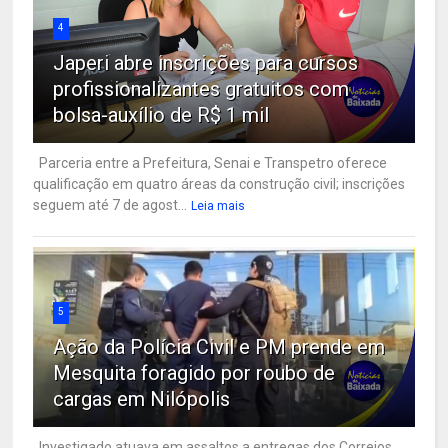
4
Japeri abre inscrições para cursos
profissionalizantes gratuitos com
bolsa-auxílio de R$ 1 mil
Parceria entre a Prefeitura, Senai e Transpetro oferece
qualificação em quatro áreas da construção civil; inscrições
seguem até 7 de agost...
Leia mais
5
Ação da Polícia Civil e PM prende em
Mesquita foragido por roubo de
cargas em Nilópolis
Investigado atuava em assaltos a entregas dos Correios