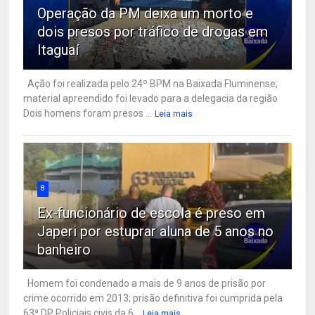
Operação da PM deixa um morto e
dois presos por tráfico de drogas em
Itaguaí
Ação foi realizada pelo 24º BPM na Baixada Fluminense;
material apreendido foi levado para a delegacia da região
Dois homens foram presos ...
Leia mais
8
Ex-funcionário de escola é preso em
Japeri por estuprar aluna de 5 anos no
banheiro
Homem foi condenado a mais de 9 anos de prisão por
crime ocorrido em 2013; prisão definitiva foi cumprida pela
63ª DP Policiais civis da 6...
Leia mais