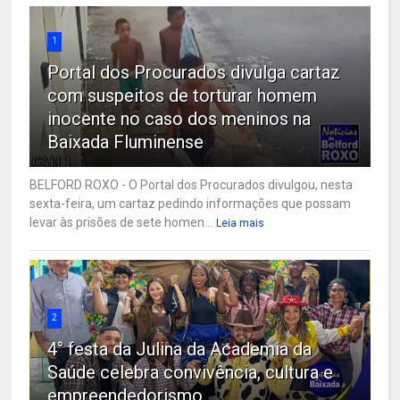
1
Portal dos Procurados divulga cartaz
com suspeitos de torturar homem
inocente no caso dos meninos na
Baixada Fluminense
BELFORD ROXO - O Portal dos Procurados divulgou, nesta
sexta-feira, um cartaz pedindo informações que possam
levar às prisões de sete homen...
Leia mais
2
4° festa da Julina da Academia da
Saúde celebra convivência, cultura e
empreendedorismo