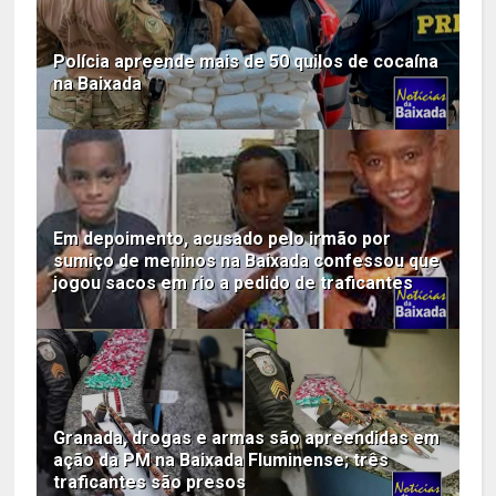
Polícia apreende mais de 50 quilos de cocaína
na Baixada
Em depoimento, acusado pelo irmão por
sumiço de meninos na Baixada confessou que
jogou sacos em rio a pedido de traficantes
Granada, drogas e armas são apreendidas em
ação da PM na Baixada Fluminense; três
traficantes são presos