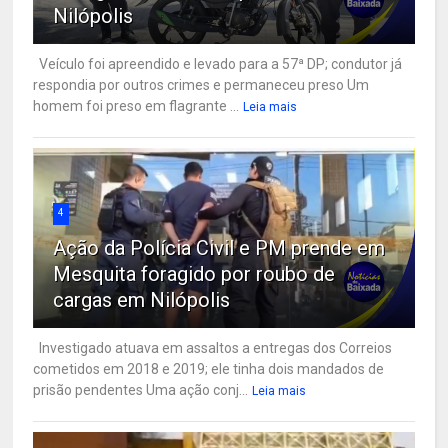
Nilópolis
Veículo foi apreendido e levado para a 57ª DP; condutor já
respondia por outros crimes e permaneceu preso Um
homem foi preso em flagrante ...
Leia mais
4
Ação da Polícia Civil e PM prende em
Mesquita foragido por roubo de
cargas em Nilópolis
Investigado atuava em assaltos a entregas dos Correios
cometidos em 2018 e 2019; ele tinha dois mandados de
prisão pendentes Uma ação conj...
Leia mais