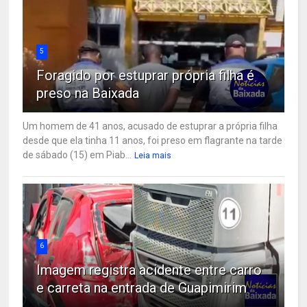
5
Foragido por estuprar própria filha é
preso na Baixada
Um homem de 41 anos, acusado de estuprar a própria filha
desde que ela tinha 11 anos, foi preso em flagrante na tarde
de sábado (15) em Piab...
Leia mais
6
Imagem registra acidente entre carro
e carreta na entrada de Guapimirim