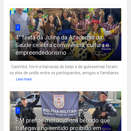
2
4° festa da Julina da Academia da
Saúde celebra convivência, cultura e
empreendedorismo
Carimbó, forró e barracas do beijo e de guloseimas foram
os elos de união entre os participantes, amigos e familiares
...
Leia mais
3
PM prende motociclista bêbado que
trafegava no sentido proibido em