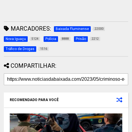
MARCADORES:
Baixada Fluminense
22000
Nova Iguaçu
Polícia
Prisão
5124
8888
2212
Tráfico de Drogas
1516
COMPARTILHAR:
RECOMENDADO PARA VOCÊ