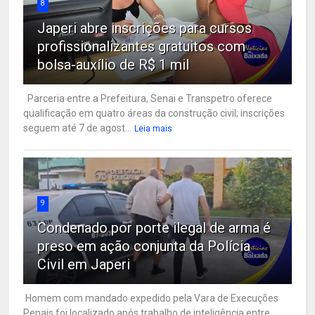
8
Japeri abre inscrições para cursos
profissionalizantes gratuitos com
bolsa-auxílio de R$ 1 mil
Parceria entre a Prefeitura, Senai e Transpetro oferece
qualificação em quatro áreas da construção civil; inscrições
seguem até 7 de agost...
Leia mais
9
Condenado por porte ilegal de arma é
preso em ação conjunta da Polícia
Civil em Japeri
Homem com mandado expedido pela Vara de Execuções
Penais foi localizado após trabalho de inteligência entre