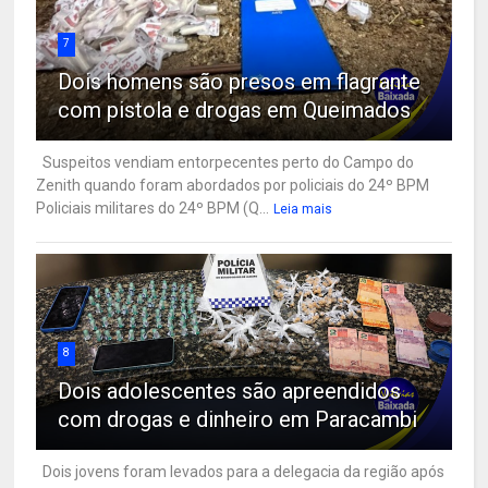
7
Dois homens são presos em flagrante
com pistola e drogas em Queimados
Suspeitos vendiam entorpecentes perto do Campo do
Zenith quando foram abordados por policiais do 24º BPM
Policiais militares do 24º BPM (Q...
Leia mais
8
Dois adolescentes são apreendidos
com drogas e dinheiro em Paracambi
Dois jovens foram levados para a delegacia da região após