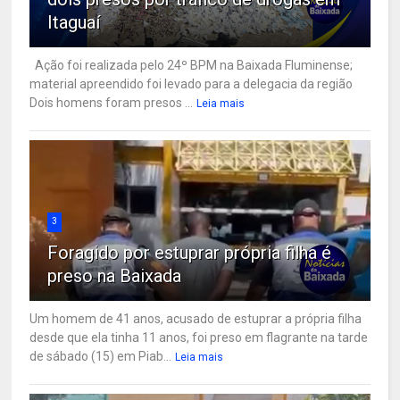
Itaguaí
Ação foi realizada pelo 24º BPM na Baixada Fluminense;
material apreendido foi levado para a delegacia da região
Dois homens foram presos ...
Leia mais
3
Foragido por estuprar própria filha é
preso na Baixada
Um homem de 41 anos, acusado de estuprar a própria filha
desde que ela tinha 11 anos, foi preso em flagrante na tarde
de sábado (15) em Piab...
Leia mais