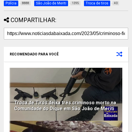
Polícia
São João de Meriti
Troca de tiros
8888
1395
40
COMPARTILHAR:
RECOMENDADO PARA VOCÊ
Troca de Tiros deixa três criminoso morto na
Comunidade do Dique em São João de Meriti