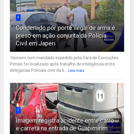
4
Condenado por porte ilegal de arma é
preso em ação conjunta da Polícia
Civil em Japeri
Homem com mandado expedido pela Vara de Execuções
Penais foi localizado após trabalho de inteligência entre
delegacias Policiais civis da 6...
Leia mais
5
Imagem registra acidente entre carro
e carreta na entrada de Guapimirim