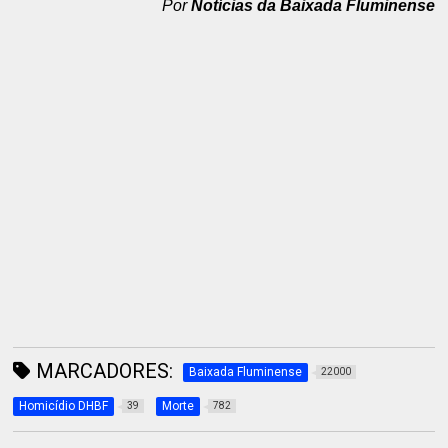
Por
Notícias da Baixada Fluminense
MARCADORES:
Baixada Fluminense
22000
Homicídio DHBF
Morte
39
782