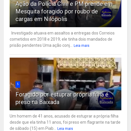
Ação da Polícia Civil e PM prende em
Mesquita foragido por roubo de
cargas em Nilópolis
Investigado atuava em assaltos a entregas dos Correios
cometidos em 2018 e 2019; ele tinha dois mandados de
prisão pendentes Uma ação conj...
Leia mais
5
Foragido por estuprar própria filha é
preso na Baixada
Um homem de 41 anos, acusado de estuprar a própria filha
desde que ela tinha 11 anos, foi preso em flagrante na tarde
de sábado (15) em Piab...
Leia mais