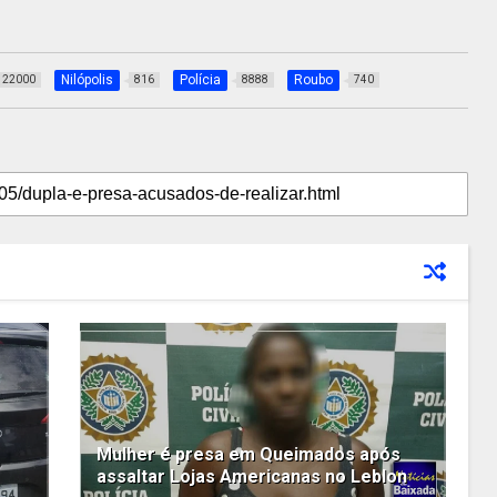
Nilópolis
Polícia
Roubo
22000
816
8888
740
Mulher é presa em Queimados após
assaltar Lojas Americanas no Leblon