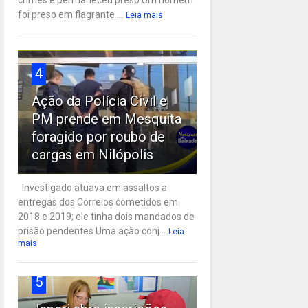
crimes e permaneceu preso Um homem
foi preso em flagrante ...
Leia mais
4
Ação da Polícia Civil e
PM prende em Mesquita
foragido por roubo de
cargas em Nilópolis
Investigado atuava em assaltos a
entregas dos Correios cometidos em
2018 e 2019; ele tinha dois mandados de
prisão pendentes Uma ação conj...
Leia
mais
5