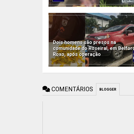
Dois homens são presos na
comunidade do Roseiral, em Belfor
Roxo, após operação
COMENTÁRIOS
BLOGGER