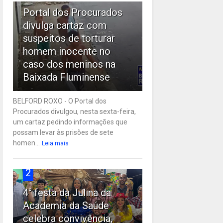
Portal dos Procurados
divulga cartaz com
suspeitos de torturar
homem inocente no
caso dos meninos na
Baixada Fluminense
BELFORD ROXO - O Portal dos
Procurados divulgou, nesta sexta-feira,
um cartaz pedindo informações que
possam levar às prisões de sete
homen...
Leia mais
2
4° festa da Julina da
Academia da Saúde
celebra convivência,