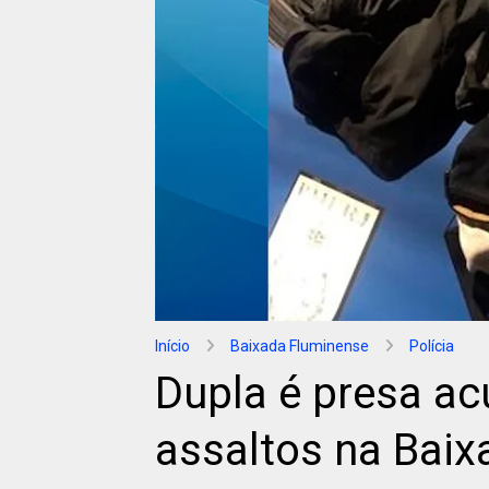
Início
Baixada Fluminense
Polícia
Dupla é presa ac
assaltos na Baix