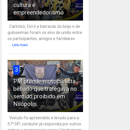
cultura e
empreendedorismo
Carimbó, forró e barracas do beijo e de
guloseimas foram os elos de união entre
os participantes, amigos e familiares
...
Leia mais
3
PM prende motociclista
bêbado que trafegava no
sentido proibido em
Nilópolis
Veículo foi apreendido e levado para a
57ª DP; condutor já respondia por outros