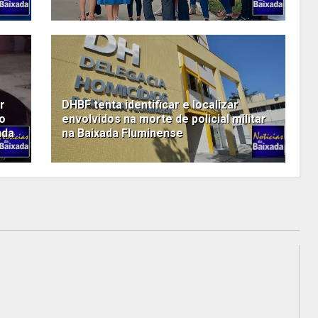
r
DHBF tenta identificar e localizar
o
envolvidos na morte de policial militar
nda
na Baixada Fluminense