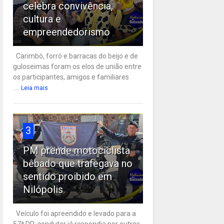
celebra convivência,
cultura e
empreendedorismo
Carimbó, forró e barracas do beijo e de
guloseimas foram os elos de união entre
os participantes, amigos e familiares
...
Leia mais
3
PM prende motociclista
bêbado que trafegava no
sentido proibido em
Nilópolis
Veículo foi apreendido e levado para a