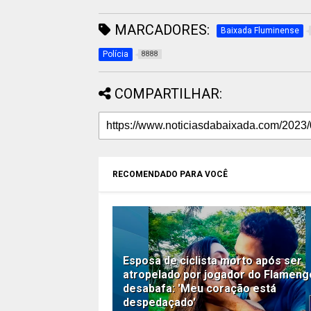
MARCADORES:
Baixada Fluminense
Polícia
8888
COMPARTILHAR:
RECOMENDADO PARA VOCÊ
Esposa de ciclista morto após ser
atropelado por jogador do Flameng
desabafa: 'Meu coração está
despedaçado'