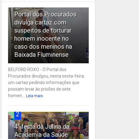
1
Portal dos Procurados
divulga cartaz com
suspeitos de torturar
homem inocente no
caso dos meninos na
Baixada Fluminense
BELFORD ROXO - O Portal dos
Procurados divulgou, nesta sexta-feira,
um cartaz pedindo informações que
possam levar às prisões de sete
homen...
Leia mais
2
4° festa da Julina da
Academia da Saúde