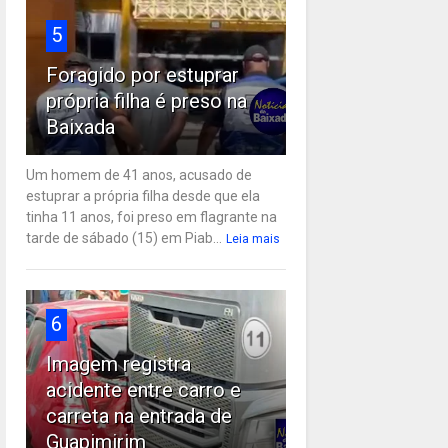
5
Foragido por estuprar
própria filha é preso na
Baixada
Um homem de 41 anos, acusado de
estuprar a própria filha desde que ela
tinha 11 anos, foi preso em flagrante na
tarde de sábado (15) em Piab...
Leia mais
6
Imagem registra
acidente entre carro e
carreta na entrada de
Guapimirim