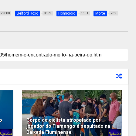
Belford Roxo
Homicídio
Morte
22000
3899
1151
782
o
Corpo de ciclista atropelado por
jogador do Flamengo é sepultado na
Baixada Fluminense