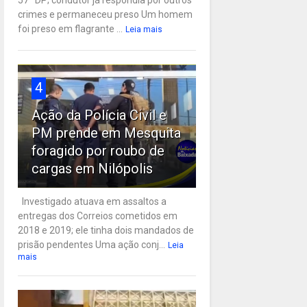
57ª DP; condutor já respondia por outros
crimes e permaneceu preso Um homem
foi preso em flagrante ...
Leia mais
4
Ação da Polícia Civil e
PM prende em Mesquita
foragido por roubo de
cargas em Nilópolis
Investigado atuava em assaltos a
entregas dos Correios cometidos em
2018 e 2019; ele tinha dois mandados de
prisão pendentes Uma ação conj...
Leia
mais