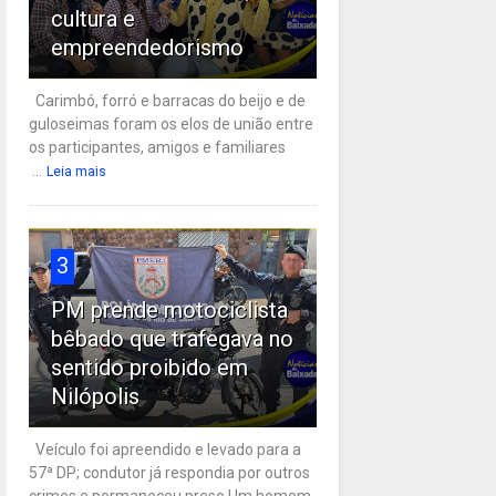
cultura e
empreendedorismo
Carimbó, forró e barracas do beijo e de
guloseimas foram os elos de união entre
os participantes, amigos e familiares
...
Leia mais
3
PM prende motociclista
bêbado que trafegava no
sentido proibido em
Nilópolis
Veículo foi apreendido e levado para a
57ª DP; condutor já respondia por outros