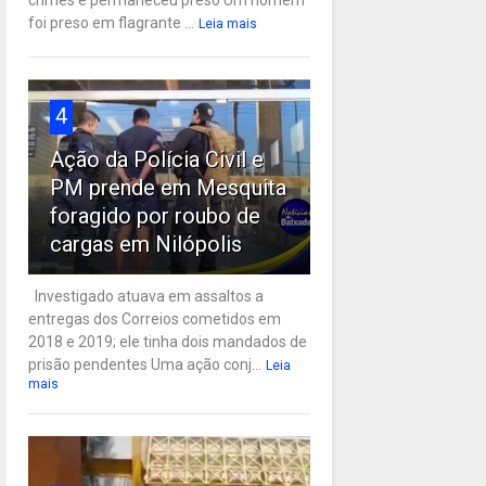
crimes e permaneceu preso Um homem
foi preso em flagrante ...
Leia mais
4
Ação da Polícia Civil e
PM prende em Mesquita
foragido por roubo de
cargas em Nilópolis
Investigado atuava em assaltos a
entregas dos Correios cometidos em
2018 e 2019; ele tinha dois mandados de
prisão pendentes Uma ação conj...
Leia
mais