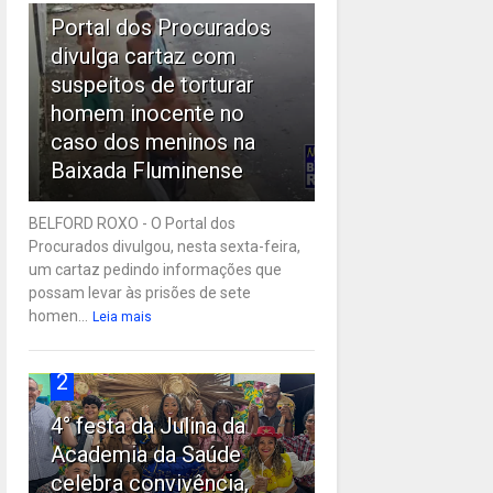
Portal dos Procurados
divulga cartaz com
suspeitos de torturar
homem inocente no
caso dos meninos na
Baixada Fluminense
BELFORD ROXO - O Portal dos
Procurados divulgou, nesta sexta-feira,
um cartaz pedindo informações que
possam levar às prisões de sete
homen...
Leia mais
2
4° festa da Julina da
Academia da Saúde
celebra convivência,