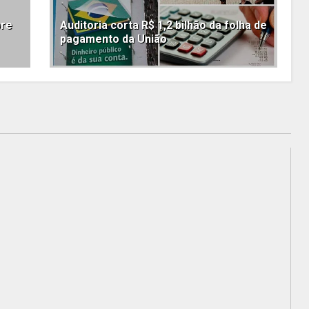
bre
Auditoria corta R$ 1,2 bilhão da folha de
pagamento da União