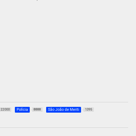
Polícia
São João de Meriti
22000
8888
1395